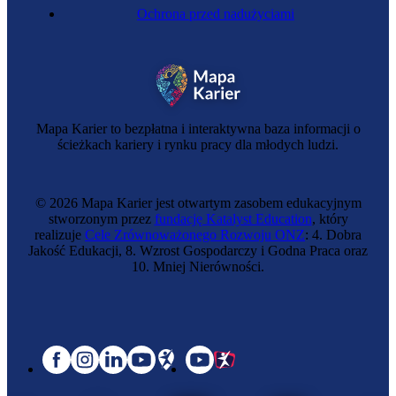
Ochrona przed nadużyciami
Mapa Karier to bezpłatna i interaktywna baza informacji o
ścieżkach kariery i rynku pracy dla młodych ludzi.
© 2026 Mapa Karier jest otwartym zasobem edukacyjnym
stworzonym przez
fundację Katalyst Education
, który
realizuje
Cele Zrównoważonego Rozwoju ONZ
: 4. Dobra
Jakość Edukacji, 8. Wzrost Gospodarczy i Godna Praca oraz
10. Mniej Nierówności.