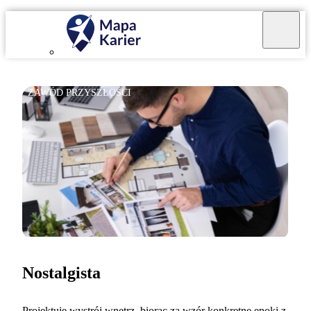
ZAWÓD PRZYSZŁOŚCI
Nostalgista
Projektuję wystrój wnętrz, biorąc za wzór konkretne epoki z