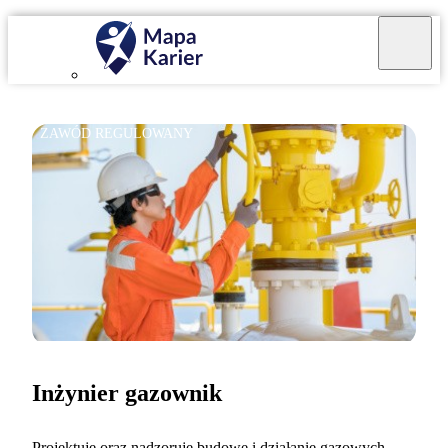
ZAWÓD REGULOWANY
Inżynier gazownik
Projektuję oraz nadzoruję budowę i działanie gazowych