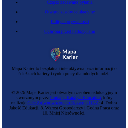
Często zadawane pytania
Otwarte zasoby edukacyjne
Polityka prywatności
Ochrona przed nadużyciami
Mapa Karier to bezpłatna i interaktywna baza informacji o
ścieżkach kariery i rynku pracy dla młodych ludzi.
© 2026 Mapa Karier jest otwartym zasobem edukacyjnym
stworzonym przez
fundację Katalyst Education
, który
realizuje
Cele Zrównoważonego Rozwoju ONZ
: 4. Dobra
Jakość Edukacji, 8. Wzrost Gospodarczy i Godna Praca oraz
10. Mniej Nierówności.