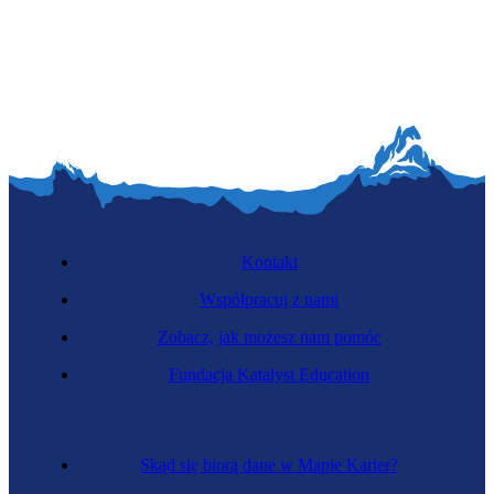
Kontakt
Współpracuj z nami
Zobacz, jak możesz nam pomóc
Fundacja Katalyst Education
Skąd się biorą dane w Mapie Karier?