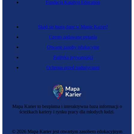
Fundacja Katalyst Education
Analityk telemetrii
Skąd się biorą dane w Mapie Karier?
Często zadawane pytania
Otwarte zasoby edukacyjne
Polityka prywatności
Ochrona przed nadużyciami
Specjalista ds. SEO
Mapa Karier to bezpłatna i interaktywna baza informacji o
ścieżkach kariery i rynku pracy dla młodych ludzi.
© 2026 Mapa Karier jest otwartym zasobem edukacyjnym