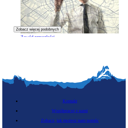
Zobacz więcej podobnych
Zawód przyszłości
Analityk cyber-miasta
Kontakt
Współpracuj z nami
Zobacz, jak możesz nam pomóc