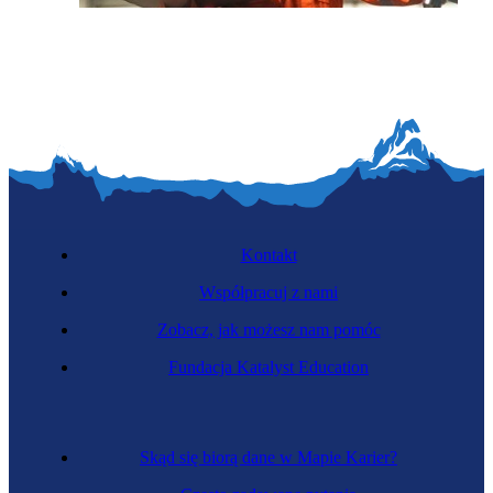
Inżynierka napędów wodorowych
Kontakt
Współpracuj z nami
Zobacz, jak możesz nam pomóc
Fundacja Katalyst Education
Inżynierka elektroenergetyczka
Skąd się biorą dane w Mapie Karier?