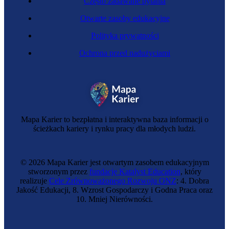
Często zadawane pytania
Otwarte zasoby edukacyjne
Polityka prywatności
Ochrona przed nadużyciami
Zawód przyszłości
Specjalistka zaawansowanej odzieży
Mapa Karier to bezpłatna i interaktywna baza informacji o
ścieżkach kariery i rynku pracy dla młodych ludzi.
© 2026 Mapa Karier jest otwartym zasobem edukacyjnym
stworzonym przez
fundację Katalyst Education
, który
realizuje
Cele Zrównoważonego Rozwoju ONZ
: 4. Dobra
Jakość Edukacji, 8. Wzrost Gospodarczy i Godna Praca oraz
10. Mniej Nierówności.