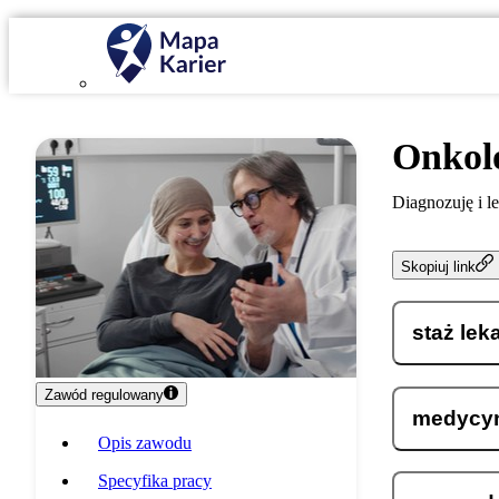
Onkol
Diagnozuję i l
Skopiuj link
staż lek
Zawód regulowany
medycy
Opis zawodu
Specyfika pracy