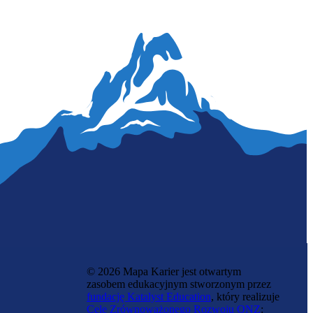
Zawód regulowany
Lekarz medycyny rodzinnej
© 2026 Mapa Karier jest otwartym
zasobem edukacyjnym stworzonym przez
fundację Katalyst Education
, który realizuje
Cele Zrównoważonego Rozwoju ONZ
: