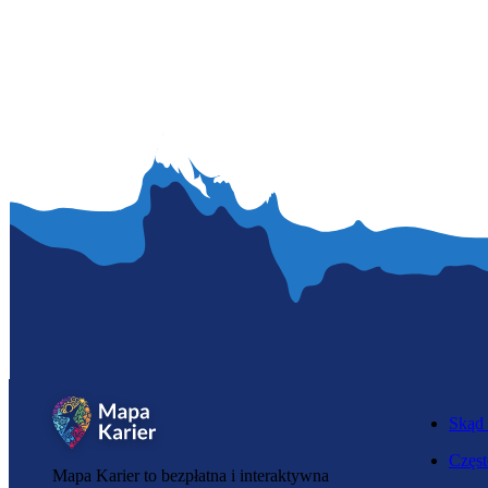
Skąd 
Częst
Mapa Karier to bezpłatna i interaktywna