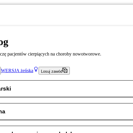
og
eczę pacjentów cierpiących na choroby nowotworowe.
WERSJA
żeńska
Losuj zawód
arski
na