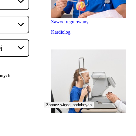
Zawód regulowany
Kardiolog
j
anych
Zobacz więcej podobnych
Zawód regulowany
Okulista