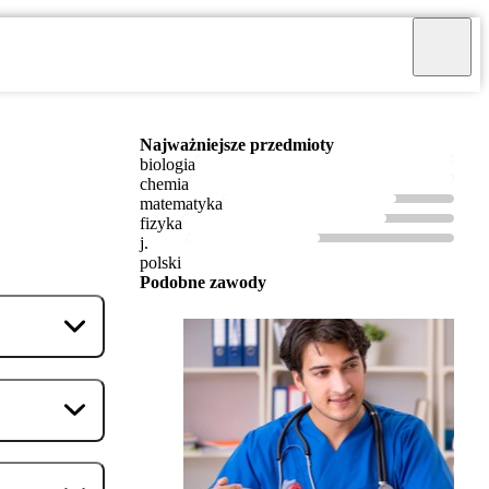
Najważniejsze przedmioty
biologia
chemia
matematyka
fizyka
j.
polski
Podobne zawody