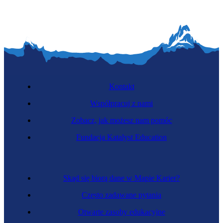
Kontakt
Współpracuj z nami
Zobacz, jak możesz nam pomóc
Fundacja Katalyst Education
Skąd się biorą dane w Mapie Karier?
Często zadawane pytania
Otwarte zasoby edukacyjne