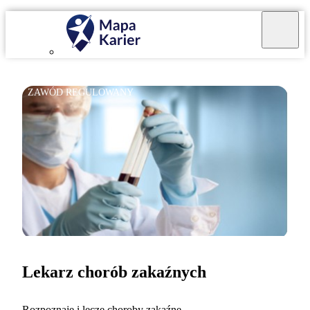
ZAWÓD REGULOWANY
Lekarz chorób zakaźnych
Rozpoznaję i leczę choroby zakaźne.