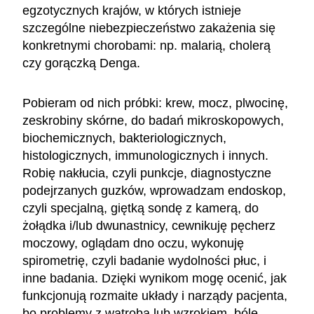
egzotycznych krajów, w których istnieje
szczególne niebezpieczeństwo zakażenia się
konkretnymi chorobami: np. malarią, cholerą
czy gorączką Denga.
Pobieram od nich próbki: krew, mocz, plwocinę,
zeskrobiny skórne, do badań mikroskopowych,
biochemicznych, bakteriologicznych,
histologicznych, immunologicznych i innych.
Robię nakłucia, czyli punkcje, diagnostyczne
podejrzanych guzków, wprowadzam endoskop,
czyli specjalną, giętką sondę z kamerą, do
żołądka i/lub dwunastnicy, cewnikuję pęcherz
moczowy, oglądam dno oczu, wykonuję
spirometrię, czyli badanie wydolności płuc, i
inne badania. Dzięki wynikom mogę ocenić, jak
funkcjonują rozmaite układy i narządy pacjenta,
bo problemy z wątrobą lub wzrokiem, bóle