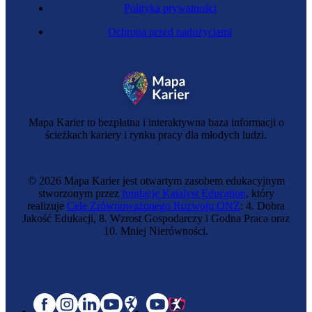
Polityka prywatności
Ochrona przed nadużyciami
Mapa Karier to bezpłatna i interaktywna baza informacji o
ścieżkach kariery i rynku pracy dla młodych ludzi.
© 2026 Mapa Karier jest otwartym zasobem edukacyjnym
stworzonym przez
fundację Katalyst Education
, który
realizuje
Cele Zrównoważonego Rozwoju ONZ
: 4. Dobra
Jakość Edukacji, 8. Wzrost Gospodarczy i Godna Praca oraz
10. Mniej Nierówności.