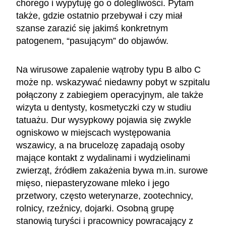
chorego i wypytuję go o dolegliwości. Pytam
także, gdzie ostatnio przebywał i czy miał
szanse zarazić się jakimś konkretnym
patogenem, “pasującym” do objawów.
Na wirusowe zapalenie wątroby typu B albo C
może np. wskazywać niedawny pobyt w szpitalu
połączony z zabiegiem operacyjnym, ale także
wizyta u dentysty, kosmetyczki czy w studiu
tatuażu. Dur wysypkowy pojawia się zwykle
ogniskowo w miejscach występowania
wszawicy, a na brucelozę zapadają osoby
mające kontakt z wydalinami i wydzielinami
zwierząt, źródłem zakażenia bywa m.in. surowe
mięso, niepasteryzowane mleko i jego
przetwory, często weterynarze, zootechnicy,
rolnicy, rzeźnicy, dojarki. Osobną grupę
stanowią turyści i pracownicy powracający z