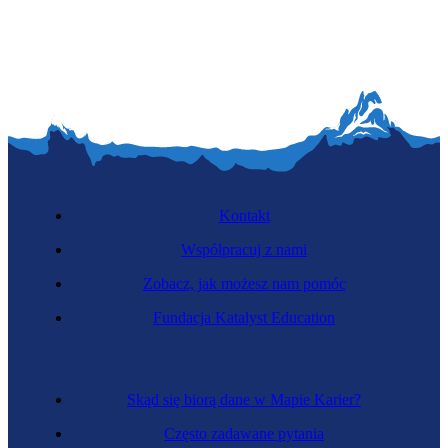
Kontakt
Współpracuj z nami
Zobacz, jak możesz nam pomóc
Fundacja Katalyst Education
Skąd się biorą dane w Mapie Karier?
Często zadawane pytania