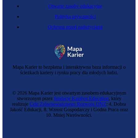
Otwarte zasoby edukacyjne
Polityka prywatności
Ochrona przed nadużyciami
Mapa Karier to bezpłatna i interaktywna baza informacji o
ścieżkach kariery i rynku pracy dla młodych ludzi.
© 2026 Mapa Karier jest otwartym zasobem edukacyjnym
stworzonym przez
fundację Katalyst Education
, który
realizuje
Cele Zrównoważonego Rozwoju ONZ
: 4. Dobra
Jakość Edukacji, 8. Wzrost Gospodarczy i Godna Praca oraz
10. Mniej Nierówności.