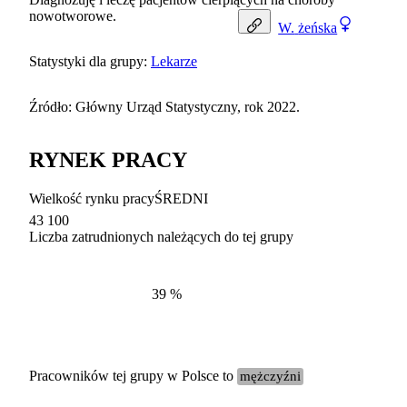
nowotworowe.
W.
żeńska
Statystyki dla grupy:
Lekarze
Źródło: Główny Urząd Statystyczny, rok 2022.
RYNEK PRACY
Wielkość rynku pracy
ŚREDNI
43 100
Liczba zatrudnionych należących do tej grupy
Struktur
według zawodów, 2022
39
%
Pracowników tej grupy w Polsce to
mężczyźni