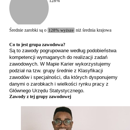
128
%
Etykiet
b. małe
małe
średnie
Średnie zarobki są o
128% wyższe
niż średnia krajowa
duże
b. duże
Co to jest grupa zawodowa?
Są to zawody pogrupowane według podobieństwa
kompetencji wymaganych do realizacji zadań
zawodowych. W Mapie Karier wykorzystujemy
podział na tzw. grupy średnie z Klasyfikacji
zawodów i specjalności, dla których dysponujemy
danymi o zarobkach i wielkości rynku pracy z
Głównego Urzędu Statystycznego.
Zawody z tej grupy zawodowej