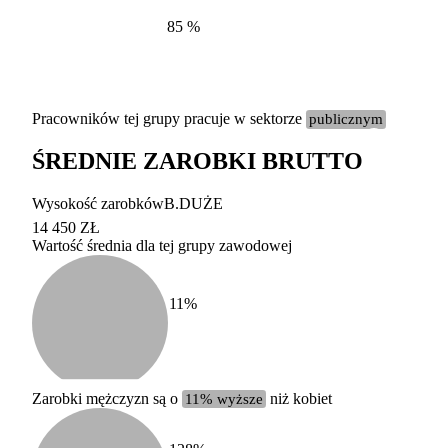
85
%
Pracowników tej grupy pracuje w sektorze
publicznym
ŚREDNIE ZAROBKI BRUTTO
Etykieta
Zakres wart
Wysokość zarobków
B.DUŻE
b. duży
powyżej 200 tysięcy za
14 450 ZŁ
Wartość średnia dla tej grupy zawodowej
duży
100-200 tysięcy zatrud
średni
20-100 tysięcy zatrudn
mały
5-20 tysięcy zatrudnion
c
11
%
miesięczne 
b. mały
poniżej 5 tysięcy zatru
uśrednione
do której 
Urzędu Sta
Zarobki mężczyzn są o
11% wyższe
niż kobiet
według zaw