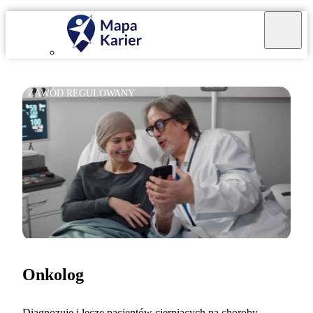
ZAWÓD REGULOWANY
Onkolog
Diagnozuję i leczę pacjentów cierpiących na choroby