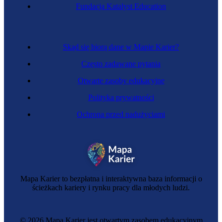
Doradca zawodowy
Fundacja Katalyst Education
Skąd się biorą dane w Mapie Karier?
Często zadawane pytania
Otwarte zasoby edukacyjne
Polityka prywatności
Ochrona przed nadużyciami
Zawód regulowany
Terapeuta zajęciowy
Mapa Karier to bezpłatna i interaktywna baza informacji o
ścieżkach kariery i rynku pracy dla młodych ludzi.
© 2026 Mapa Karier jest otwartym zasobem edukacyjnym