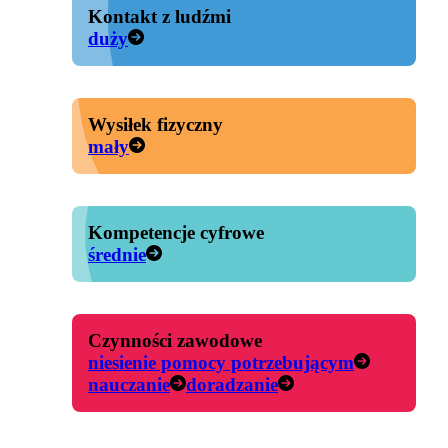
Kontakt z ludźmi
duży
Wysiłek fizyczny
mały
Kompetencje cyfrowe
średnie
Czynności zawodowe
niesienie pomocy potrzebującym
nauczanie
doradzanie