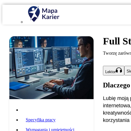
Full S
Tworzę zarówno 
Sk
Lektor
Dlaczego
Lubię moją 
internetowa
Opis zawodu
kreatywność 
Specyfika pracy
korzystania
Wymagania i umiejętności