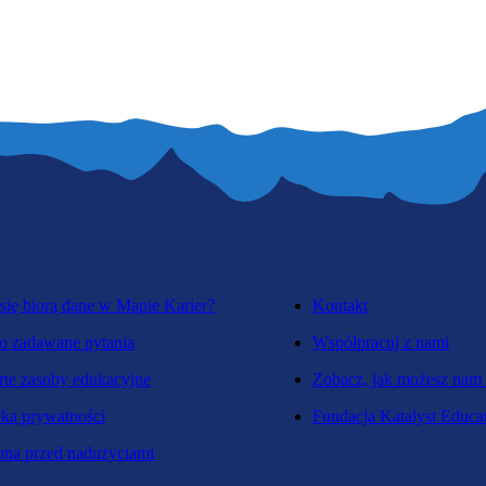
się biorą dane w Mapie Karier?
Kontakt
o zadawane pytania
Współpracuj z nami
te zasoby edukacyjne
Zobacz, jak możesz nam
yka prywatności
Fundacja Katalyst Educa
na przed nadużyciami