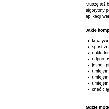
Muszę też b
algorytmy p
aplikacji w
Jakie komp
kreatyw
spostrz
dokładn
odpornoś
jasne i 
umiejętn
umiejętn
umiejętn
chęć cią
Gdzie mog