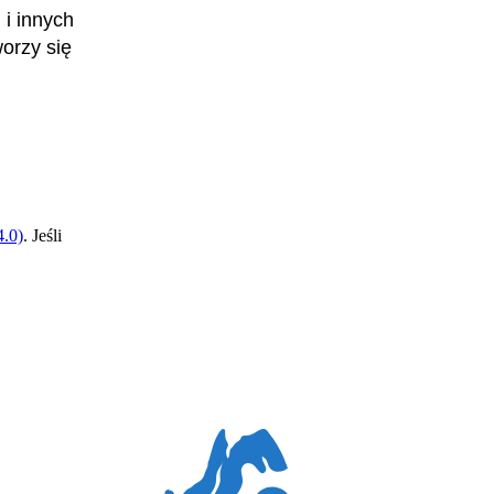
 i innych
worzy się
.0)
. Jeśli