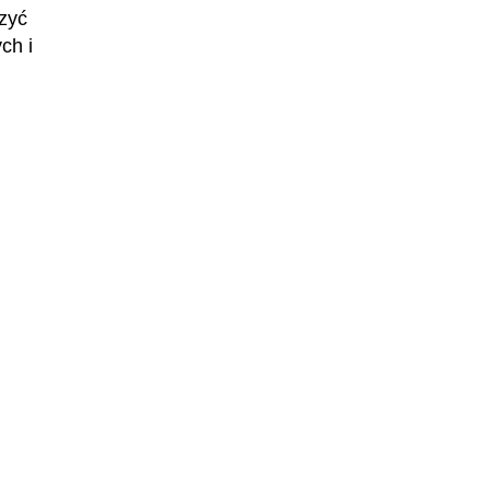
Projektant interfejsów neuronowych
zyć
ch i
UX Designer