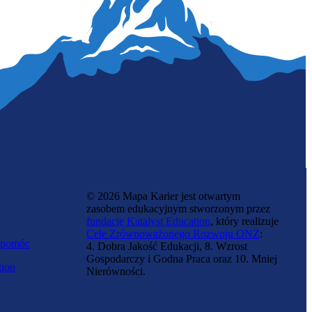
© 2026 Mapa Karier jest otwartym
zasobem edukacyjnym stworzonym przez
fundację Katalyst Education
, który realizuje
Cele Zrównoważonego Rozwoju ONZ
:
 pomóc
4. Dobra Jakość Edukacji, 8. Wzrost
Gospodarczy i Godna Praca oraz 10. Mniej
tion
Nierówności.