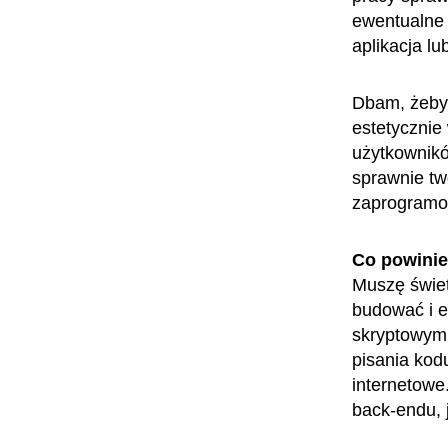
ewentualne 
aplikacja lu
Dbam, żeby 
estetycznie
użytkownikó
sprawnie tw
zaprogramow
Co powini
Muszę świet
budować i e
skryptowym 
pisania kod
internetowe
back-endu, 