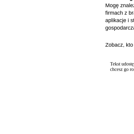
Mogę znaleź
firmach z b
aplikacje i 
gospodarcz
Zobacz, kto
Tekst udostę
chcesz go r