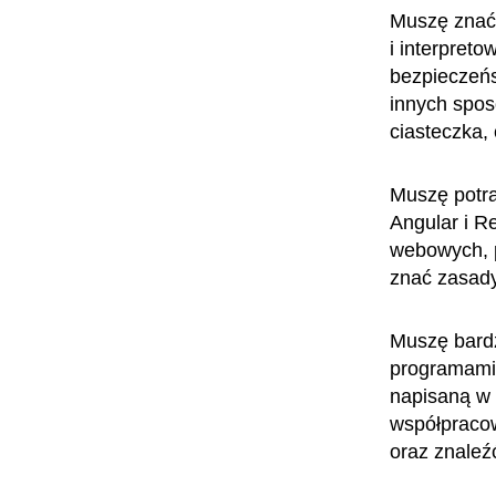
Muszę znać 
i interpreto
bezpieczeń
innych spos
ciasteczka, 
Muszę potra
Angular i R
webowych, p
znać zasad
Muszę bardz
programami,
napisaną w 
współpracow
oraz znaleź