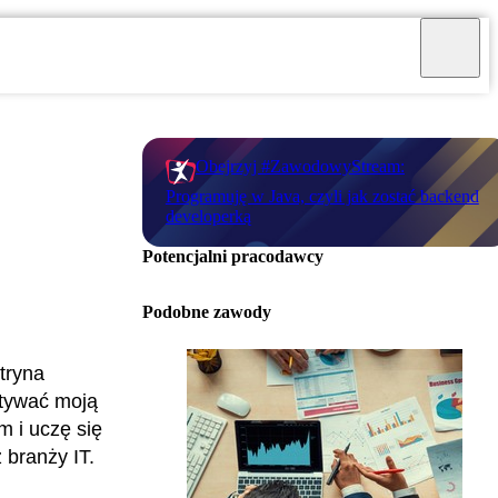
Obejrzyj #ZawodowyStream:
Programuję w Java, czyli jak zostać backend
developerką
Potencjalni pracodawcy
Podobne zawody
tryna
stywać moją
m i uczę się
 branży IT.