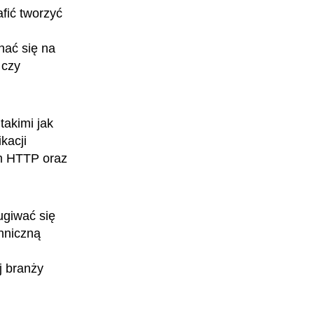
fić tworzyć
nać się na
 czy
Zawód przyszłości
Projektant hybrydowej rzeczywistości
takimi jak
kacji
em HTTP oraz
ugiwać się
chniczną
j branży
Zawód przyszłości