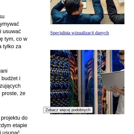
su
rzymywać
li usuwać
Specjalista wizualizacji danych
ię tym, co w
 tylko za
wani
 budżet i
izujących
 proste, że
Zobacz więcej podobnych
 projektu do
Teleinformatyk
żdym etapie
i usunąć