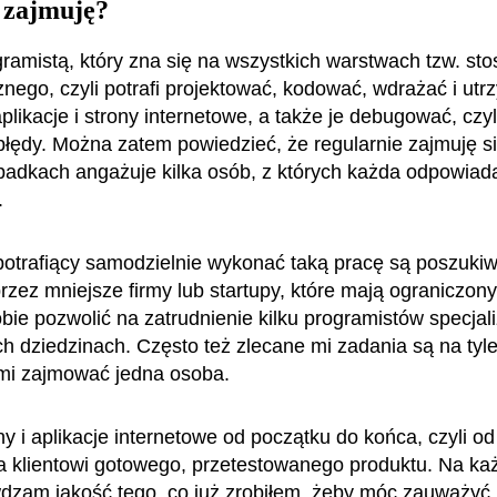
 zajmuję?
ramistą, który zna się na wszystkich warstwach tzw. sto
znego, czyli potrafi projektować, kodować, wdrażać i ut
plikacje i strony internetowe, a także je debugować, czy
błędy. Można zatem powiedzieć, że regularnie zajmuję s
padkach angażuje kilka osób, z których każda odpowiada
.
 potrafiący samodzielnie wykonać taką pracę są poszuki
rzez mniejsze firmy lub startupy, które mają ograniczony
bie pozwolić na zatrudnienie kilku programistów specjal
ch dziedzinach. Często też zlecane mi zadania są na tyle
imi zajmować jedna osoba.
y i aplikacje internetowe od początku do końca, czyli od
a klientowi gotowego, przetestowanego produktu. Na ka
dzam jakość tego, co już zrobiłem, żeby móc zauważyć 