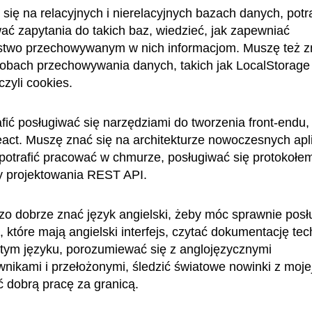
się na relacyjnych i nierelacyjnych bazach danych, potra
wać zapytania do takich baz, wiedzieć, jak zapewniać
stwo przechowywanym w nich informacjom. Muszę też z
obach przechowywania danych, takich jak LocalStorage
czyli cookies.
fić posługiwać się narzędziami do tworzenia front-endu, 
eact. Muszę znać się na architekturze nowoczesnych apli
otrafić pracować w chmurze, posługiwać się protokoł
y projektowania REST API.
o dobrze znać język angielski, żeby móc sprawnie posł
 które mają angielski interfejs, czytać dokumentację te
tym języku, porozumiewać się z anglojęzycznymi
nikami i przełożonymi, śledzić światowe nowinki z moje
ć dobrą pracę za granicą.