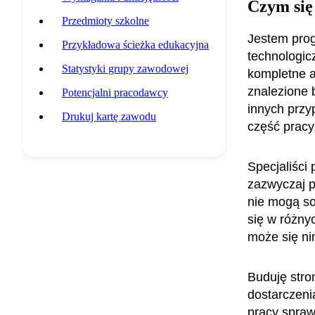
Czym się
Przedmioty szkolne
Jestem prog
Przykładowa ścieżka edukacyjna
technologic
Statystyki grupy zawodowej
kompletne a
znalezione 
Potencjalni pracodawcy
innych przy
Drukuj kartę zawodu
część pracy
Specjaliści
zazwyczaj p
nie mogą so
się w różny
może się n
Buduję stron
dostarczeni
pracy spraw