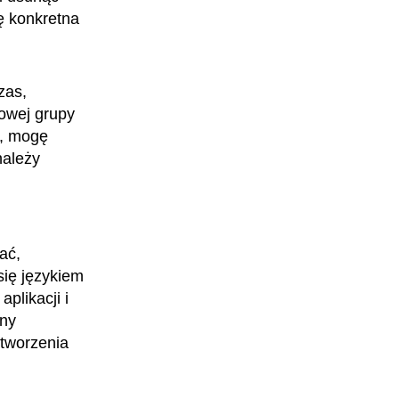
ę konkretna
zas,
lowej grupy
i, mogę
należy
Tester oprogramowania
ać,
się językiem
plikacji i
ony
tworzenia