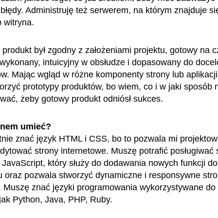
błędy. Administruję też serwerem, na którym znajduje si
b witryna.
produkt był zgodny z założeniami projektu, gotowy na c
 wykonany, intuicyjny w obsłudze i dopasowany do doce
w. Mając wgląd w różne komponenty strony lub aplikacj
orzyć prototypy produktów, bo wiem, co i w jaki sposób 
ać, żeby gotowy produkt odniósł sukces.
enem umieć?
nie znać język HTML i CSS, bo to pozwala mi projektow
dytować strony internetowe. Muszę potrafić posługiwać 
JavaScript, który służy do dodawania nowych funkcji do a
u oraz pozwala stworzyć dynamiczne i responsywne str
. Muszę znać języki programowania wykorzystywane do 
jak Python, Java, PHP, Ruby.