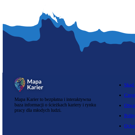
Skąd 
Częst
Mapa Karier to bezpłatna i interaktywna
baza informacji o ścieżkach kariery i rynku
Otwar
pracy dla młodych ludzi.
Polit
Ochro