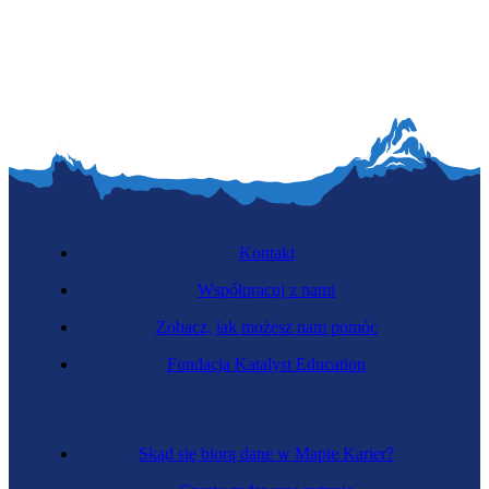
Płatnerka
Kontakt
Współpracuj z nami
Zobacz, jak możesz nam pomóc
Stolarka
Fundacja Katalyst Education
Skąd się biorą dane w Mapie Karier?