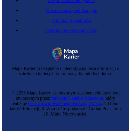
Często zadawane pytania
Otwarte zasoby edukacyjne
Polityka prywatności
Ochrona przed nadużyciami
Tapicerka samochodowa
Mapa Karier to bezpłatna i interaktywna baza informacji o
ścieżkach kariery i rynku pracy dla młodych ludzi.
© 2026 Mapa Karier jest otwartym zasobem edukacyjnym
stworzonym przez
fundację Katalyst Education
, który
realizuje
Cele Zrównoważonego Rozwoju ONZ
: 4. Dobra
Jakość Edukacji, 8. Wzrost Gospodarczy i Godna Praca oraz
10. Mniej Nierówności.