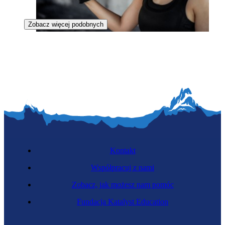
Zobacz więcej podobnych
Płatnerka
Kontakt
Współpracuj z nami
Zobacz, jak możesz nam pomóc
Stolarka
Fundacja Katalyst Education