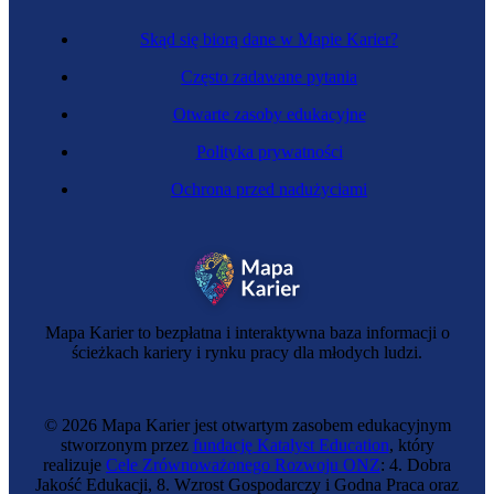
Skąd się biorą dane w Mapie Karier?
Często zadawane pytania
Otwarte zasoby edukacyjne
Polityka prywatności
Ochrona przed nadużyciami
Tapicerka samochodowa
Mapa Karier to bezpłatna i interaktywna baza informacji o
ścieżkach kariery i rynku pracy dla młodych ludzi.
© 2026 Mapa Karier jest otwartym zasobem edukacyjnym
stworzonym przez
fundację Katalyst Education
, który
realizuje
Cele Zrównoważonego Rozwoju ONZ
: 4. Dobra
Jakość Edukacji, 8. Wzrost Gospodarczy i Godna Praca oraz