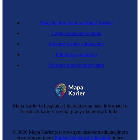
Skąd się biorą dane w Mapie Karier?
Często zadawane pytania
Otwarte zasoby edukacyjne
Polityka prywatności
Ochrona przed nadużyciami
Tapicerka samochodowa
Mapa Karier to bezpłatna i interaktywna baza informacji o
ścieżkach kariery i rynku pracy dla młodych ludzi.
© 2026 Mapa Karier jest otwartym zasobem edukacyjnym
stworzonym przez
fundację Katalyst Education
, który