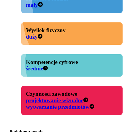
mały
Wysiłek fizyczny
duży
Kompetencje cyfrowe
średnie
Czynności zawodowe
projektowanie wizualne
wytwarzanie przedmiotów
Podobne zawody