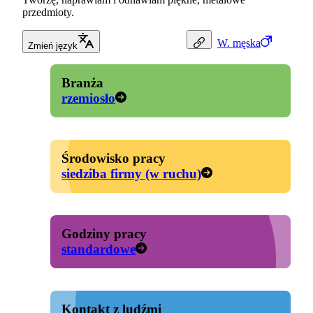
przedmioty.
W.
męska
Zmień język
Branża
rzemiosło
Środowisko pracy
siedziba firmy (w ruchu)
Godziny pracy
standardowe
Kontakt z ludźmi