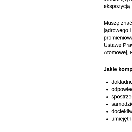
ekspozycją 
Muszę znać 
jądrowego i
promieniowa
Ustawę Praw
Atomowej, 
Jakie komp
dokładn
odpowied
spostrz
samodzi
dociekli
umiejętn