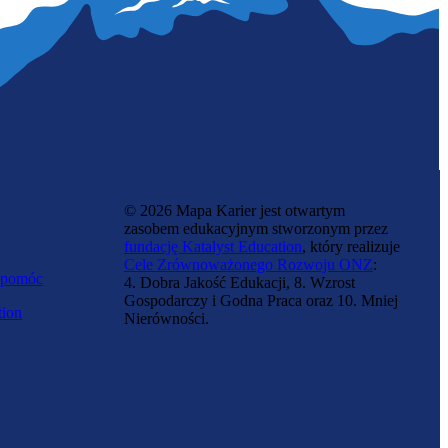
© 2026 Mapa Karier jest otwartym
zasobem edukacyjnym stworzonym przez
fundację Katalyst Education
, który realizuje
Cele Zrównoważonego Rozwoju ONZ
:
 pomóc
4. Dobra Jakość Edukacji, 8. Wzrost
Gospodarczy i Godna Praca oraz 10. Mniej
tion
Nierówności.