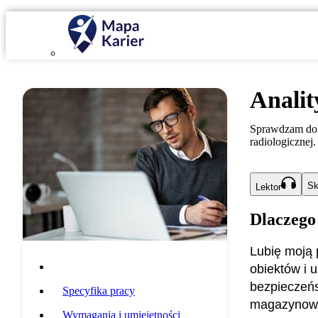
Analit
Sprawdzam dok
radiologicznej.
Sk
Lektor
Dlaczego
Lubię moją 
Opis zawodu
obiektów i 
bezpieczeńs
Specyfika pracy
magazynowan
Wymagania i umiejętności