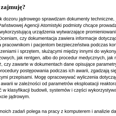
 zajmuję?
yk dozoru jądrowego sprawdzam dokumenty techniczne, 
Państwowej Agencji Atomistyki podmioty chcące prowadz
 wykorzystującą urządzenia wytwarzające promieniowan
 Oceniam, czy dokumentacja zawiera informacje dotyczą
 pracownikom i pacjentom bezpieczeństwa podczas kon
dzeniami i sprzętem, służącymi między innymi do wykon
owych, jak rentgen, albo do procedur medycznych, jak
, czy zawarte w dokumentach dane opisujące parametry
procedury postępowania podczas ich awarii, zgadzają się
ymi przepisami. Mogę opracowywać wyliczenia dotyczą
 awarii w zależności od parametrów eksploatacji reaktora
ć w klasyfikacji budowli, systemów i części wykorzysty
kcie jądrowym.
oich zadań polega na pracy z komputerem i analizie d