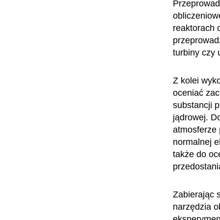
Przeprowadz
obliczenio
reaktorach 
przeprowadz
turbiny czy
Z kolei wy
oceniać zac
substancji 
jądrowej. D
atmosferze 
normalnej 
także do oc
przedostani
Zabierając 
narzędzia o
eksperyment