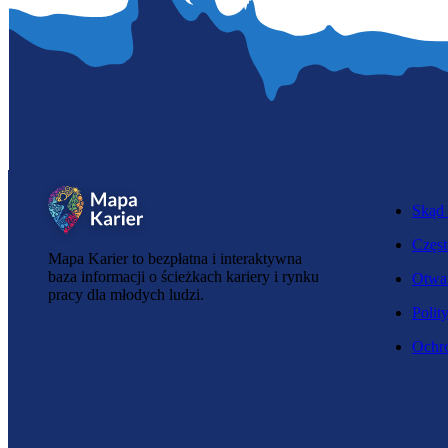
Skąd 
Częst
Mapa Karier to bezpłatna i interaktywna
baza informacji o ścieżkach kariery i rynku
Otwar
pracy dla młodych ludzi.
Polit
Ochro