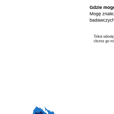
Gdzie mog
Mogę znaleź
badawczych 
Tekst udostę
chcesz go r