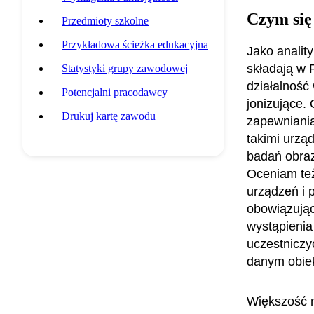
Czym się
Przedmioty szkolne
Przykładowa ścieżka edukacyjna
Jako analit
składają w 
Statystyki grupy zawodowej
działalność
Potencjalni pracodawcy
jonizujące.
Drukuj kartę zawodu
zapewniania
takimi urzą
badań obraz
Oceniam też
urządzeń i 
obowiązując
wystąpienia
uczestniczy
danym obie
Większość m