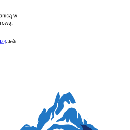
ranicą w
drową.
.0)
. Jeśli