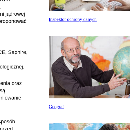
,
ni jądrowej
Inspektor ochrony danych
aproponować
CE, Saphire,
ologicznej.
enia oraz
 są
eniowanie
Geograf
 sposób
 przed