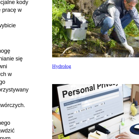
cjalne kody
 pracę w
wybicie
mogę
ianie się
wni
Hydrolog
ych w
go
orzystywany
otwórczych.
nego
awdzić
ejnym