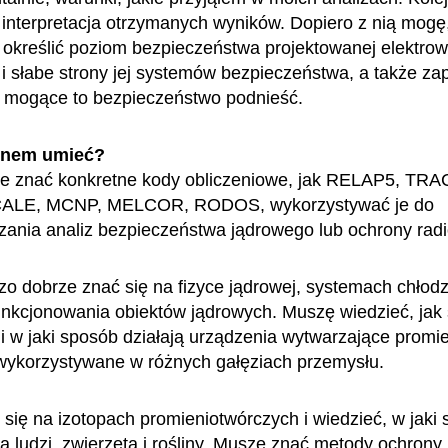
 interpretacja otrzymanych wyników. Dopiero z nią mogę
określić poziom bezpieczeństwa projektowanej elektrow
i słabe strony jej systemów bezpieczeństwa, a także z
a mogące to bezpieczeństwo podnieść.
enem umieć?
e znać konkretne kody obliczeniowe, jak RELAP5, TRA
CALE, MCNP, MELCOR, RODOS, wykorzystywać je do
ania analiz bezpieczeństwa jądrowego lub ochrony radi
o dobrze znać się na fizyce jądrowej, systemach chłodz
nkcjonowania obiektów jądrowych. Muszę wiedzieć, jak
 w jaki sposób działają urządzenia wytwarzające promi
 wykorzystywane w różnych gałęziach przemysłu.
się na izotopach promieniotwórczych i wiedzieć, w jaki
na ludzi, zwierzęta i rośliny. Muszę znać metody ochrony