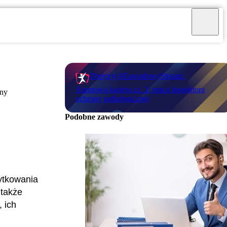
Obejrzyj #ZawodowyStream:
Atomowa kariera cz. 2: praca inspektora
ony
ochrony radiologicznej
Podobne zawody
żytkowania
 także
 ich