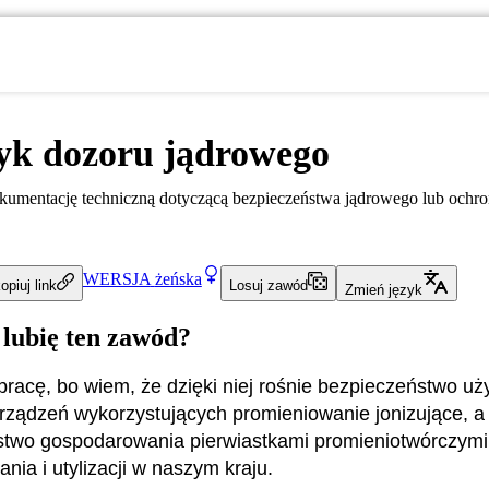
yk dozoru jądrowego
umentację techniczną dotyczącą bezpieczeństwa jądrowego lub ochr
WERSJA
żeńska
opiuj link
Losuj zawód
Zmień język
 lubię ten zawód?
pracę, bo wiem, że dzięki niej rośnie bezpieczeństwo u
urządzeń wykorzystujących promieniowanie jonizujące, a
two gospodarowania pierwiastkami promieniotwórczymi,
ia i utylizacji w naszym kraju.