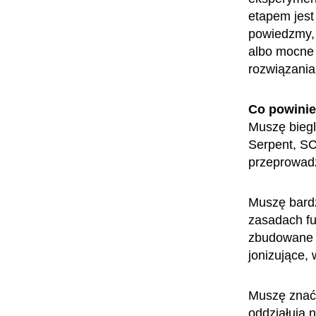
etapem jest
powiedzmy, 
albo mocne 
rozwiązani
Co powini
Muszę biegl
Serpent, S
przeprowadz
Muszę bardz
zasadach fu
zbudowane i
jonizujące,
Muszę znać 
oddziałują 