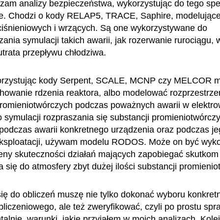
am analizy bezpieczeństwa, wykorzystując do tego spe
we. Chodzi o kody RELAP5, TRACE, Saphire, modelujące
ciśnieniowych i wrzących. Są one wykorzystywane do
ania symulacji takich awarii, jak rozerwanie rurociągu, 
 utrata przepływu chłodziwa.
korzystując kody Serpent, SCALE, MCNP czy MELCOR 
howanie rdzenia reaktora, albo modelować rozprzestrzen
promieniotwórczych podczas poważnych awarii w elektro
o symulacji rozpraszania się substancji promieniotwórcz
podczas awarii konkretnego urządzenia oraz podczas je
eksploatacji, używam modelu RODOS. Może on być wyk
eny skuteczności działań mających zapobiegać skutkom
a się do atmosfery zbyt dużej ilości substancji promieni
się do obliczeń muszę nie tylko dokonać wyboru konkret
bliczeniowego, ale też zweryfikować, czyli po prostu spr
alnie, warunki, jakie przyjąłem w moich analizach. Kol