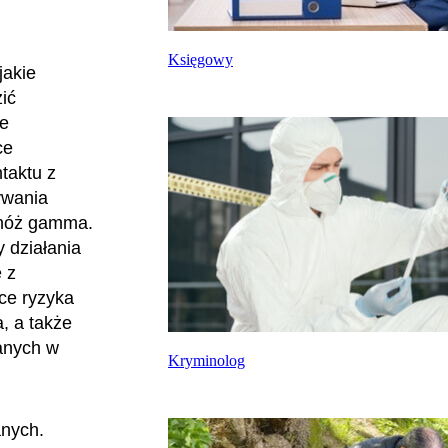
Księgowy
jakie
ić
ie
ce
taktu z
ywania
 nóż gamma.
 działania
 z
ce ryzyka
, a także
wanych w
Kryminolog
anych.