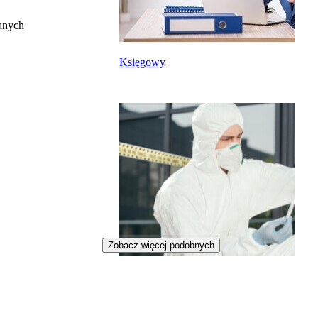
anych
Księgowy
Zobacz więcej podobnych
Kryminolog