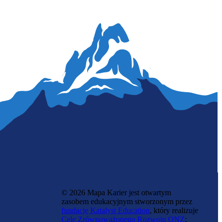
Hydrolog
© 2026 Mapa Karier jest otwartym
zasobem edukacyjnym stworzonym przez
fundację Katalyst Education
, który realizuje
Cele Zrównoważonego Rozwoju ONZ
: