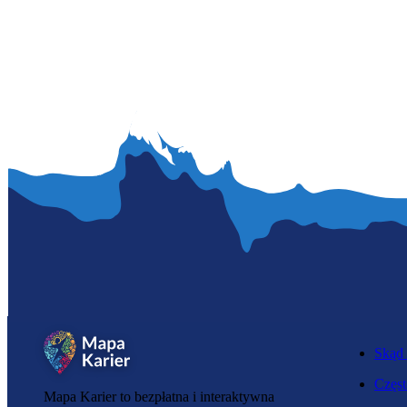
Skąd 
Częst
Mapa Karier to bezpłatna i interaktywna