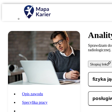
Analit
Sprawdzam dok
radiologicznej.
Skopiuj link
fizyka j
Opis zawodu
posługi
Specyfika pracy
Wymagania i umiejętności