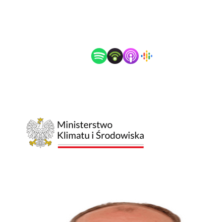
Posłuchaj jako podcast
Partnerzy spotkania
Goście spotkania