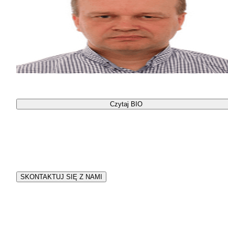
Paweł Lipiński
Czytaj BIO
Twój #ZawodowyStream
Opowiedz o swojej branży w ramach spotkania dla młodzieży
#ZawodowyStream
SKONTAKTUJ SIĘ Z NAMI