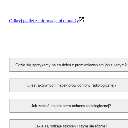
zapotrzebowanie na specjalistów tej dziedziny.
#WspółpracaReklamowa Wywiad prowadziła Klaudi
Stano z Mapy Karier.
Odkryj padlet z informacjami o branży
Obejrzyj wybrane fragmenty
spotkania
Gdzie się spotykamy na co dzień z promieniowaniem jonizującym?
Ilu jest aktywnych inspektorów ochrony radiologicznej?
Jak zostać inspektorem ochrony radiologicznej?
Jakie są rodzaje szkoleń i czym się różnią?