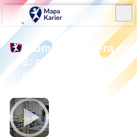
Atomowa kariera cz.
2: praca inspektora
ochrony
radiologicznej
O czym rozmawialiśmy?
Czym jest promieniowanie jonizujące i jakie ma
zastosowania? Czym jest ochrona radiologiczna?
Dowiedz się, jakie kryteria trzeba spełnić, aby zosta
inspektorem ochrony radiologicznej, i jakie jest