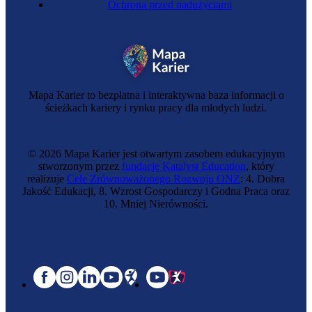
Ochrona przed nadużyciami
Mapa Karier to bezpłatna i interaktywna baza informacji o
ścieżkach kariery i rynku pracy dla młodych ludzi.
© 2026 Mapa Karier jest otwartym zasobem edukacyjnym
stworzonym przez
fundację Katalyst Education
, który
realizuje
Cele Zrównoważonego Rozwoju ONZ
: 4. Dobra
Jakość Edukacji, 8. Wzrost Gospodarczy i Godna Praca oraz
10. Mniej Nierówności.