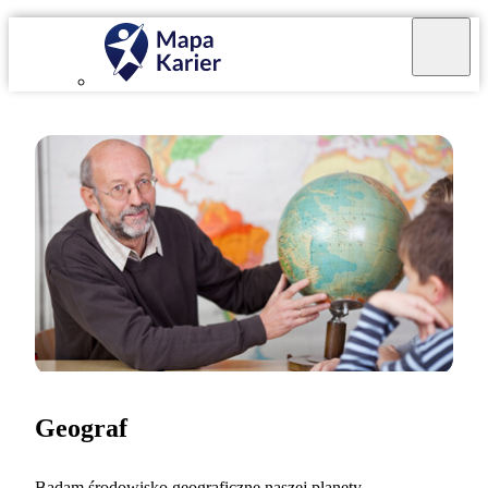
Geograf
Badam środowisko geograficzne naszej planety.