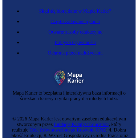
Skąd się biorą dane w Mapie Karier?
Często zadawane pytania
Otwarte zasoby edukacyjne
Polityka prywatności
Ochrona przed nadużyciami
Mapa Karier to bezpłatna i interaktywna baza informacji o
ścieżkach kariery i rynku pracy dla młodych ludzi.
© 2026 Mapa Karier jest otwartym zasobem edukacyjnym
stworzonym przez
fundację Katalyst Education
, który
realizuje
Cele Zrównoważonego Rozwoju ONZ
: 4. Dobra
Jakość Edukacji, 8. Wzrost Gospodarczy i Godna Praca oraz