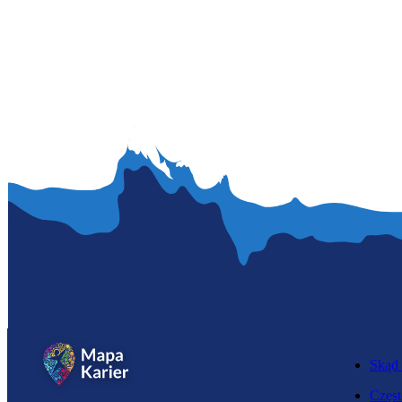
Skąd 
Częst