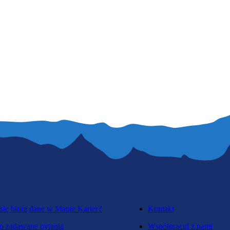
się biorą dane w Mapie Karier?
Kontakt
o zadawane pytania
Współpracuj z nami