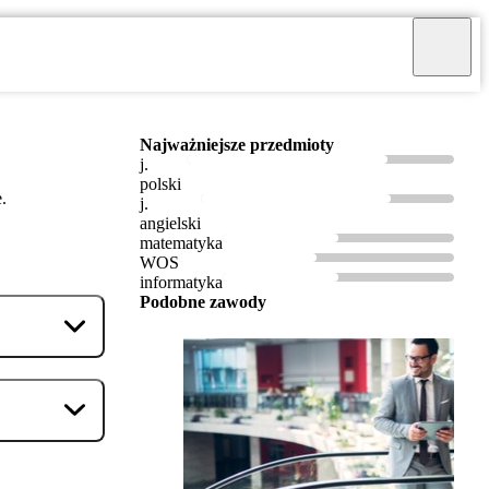
Najważniejsze przedmioty
j.
polski
.
j.
angielski
matematyka
WOS
informatyka
Podobne zawody