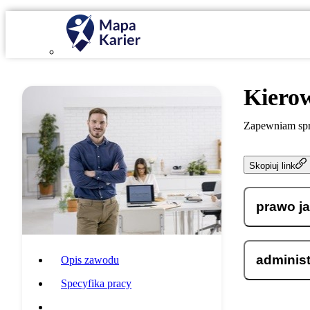
Kiero
Zapewniam spr
Skopiuj link
prawo ja
administ
Opis zawodu
Specyfika pracy
Wymagania i umiejętności