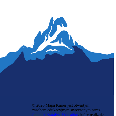
Specjalista ds. zrównoważonego
rozwoju
© 2026 Mapa Karier jest otwartym
zasobem edukacyjnym stworzonym przez
fundację Katalyst Education
, który realizuje