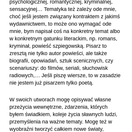
psychologicznej, romantycznej, kryminalnej,
sensacyjnej… Tematyka też zależy ode mnie,
choć jeśli jestem związany kontraktem z jakimś
wydawnictwem, to może ono wymagać ode
mnie, bym napisał coś na konkretny temat albo
w konkretnym gatunku literackim, np. romans,
kryminał, powieść szpiegowską. Pisarz to
zresztą nie tylko autor powieści, ale także
biografii, opowiadań, sztuk scenicznych, czy
scenariuszy: do filmów, seriali, słuchowisk
radiowych,… Jeśli piszę wiersze, to w zasadzie
nie jestem już pisarzem tylko poetą.
W swoich utworach mogę opisywać własne
przeżycia wewnętrzne, zdarzenia, których
byłem świadkiem, koleje życia sławnych ludzi,
przemyślenia na ważne tematy. Mogę też w
wyobraźni tworzyć całkiem nowe światy,