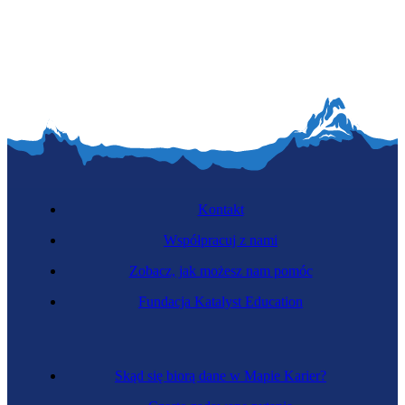
Tatuażysta
Kontakt
Współpracuj z nami
Zobacz, jak możesz nam pomóc
Kosmetyk
Fundacja Katalyst Education
Skąd się biorą dane w Mapie Karier?