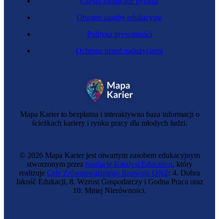
Często zadawane pytania
Otwarte zasoby edukacyjne
Polityka prywatności
Ochrona przed nadużyciami
Groomer
Mapa Karier to bezpłatna i interaktywna baza informacji o
ścieżkach kariery i rynku pracy dla młodych ludzi.
© 2026 Mapa Karier jest otwartym zasobem edukacyjnym
stworzonym przez
fundację Katalyst Education
, który
realizuje
Cele Zrównoważonego Rozwoju ONZ
: 4. Dobra
Jakość Edukacji, 8. Wzrost Gospodarczy i Godna Praca oraz
10. Mniej Nierówności.