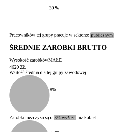
39
%
Pracowników tej grupy pracuje w sektorze
publicznym
ŚREDNIE ZAROBKI BRUTTO
Etykieta
Zakres wart
Wysokość zarobków
MAŁE
b. duży
powyżej 200 tysięcy za
4620 ZŁ
Wartość średnia dla tej grupy zawodowej
duży
100-200 tysięcy zatrud
średni
20-100 tysięcy zatrudn
mały
5-20 tysięcy zatrudnion
c
8
%
miesięczne 
b. mały
poniżej 5 tysięcy zatru
uśrednione
do której 
Urzędu Sta
Zarobki mężczyzn są o
8% wyższe
niż kobiet
według zaw