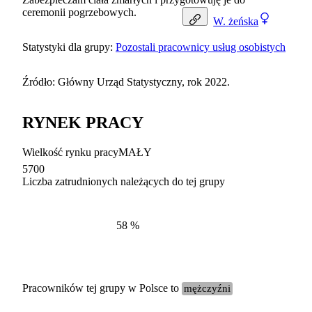
ceremonii pogrzebowych.
W.
żeńska
Statystyki dla grupy:
Pozostali pracownicy usług osobistych
Źródło: Główny Urząd Statystyczny, rok 2022.
RYNEK PRACY
Wielkość rynku pracy
MAŁY
5700
Liczba zatrudnionych należących do tej grupy
Struktur
według zawodów, 2022
58
%
Pracowników tej grupy w Polsce to
mężczyźni