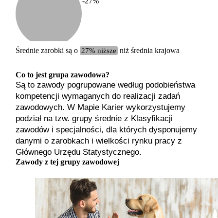
-27
%
Etykiet
b. małe
małe
średnie
Średnie zarobki są o
27% niższe
niż średnia krajowa
duże
b. duże
Co to jest grupa zawodowa?
Są to zawody pogrupowane według podobieństwa
kompetencji wymaganych do realizacji zadań
zawodowych. W Mapie Karier wykorzystujemy
podział na tzw. grupy średnie z Klasyfikacji
zawodów i specjalności, dla których dysponujemy
danymi o zarobkach i wielkości rynku pracy z
Głównego Urzędu Statystycznego.
Zawody z tej grupy zawodowej