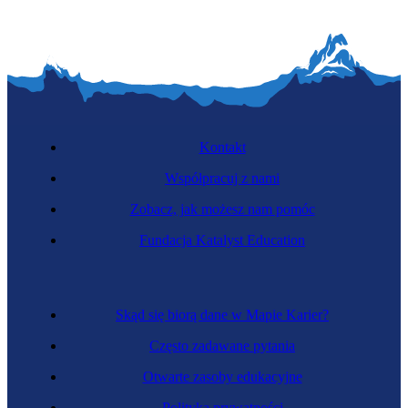
Kontakt
Współpracuj z nami
Zobacz, jak możesz nam pomóc
Fundacja Katalyst Education
Skąd się biorą dane w Mapie Karier?
Często zadawane pytania
Otwarte zasoby edukacyjne
Polityka prywatności