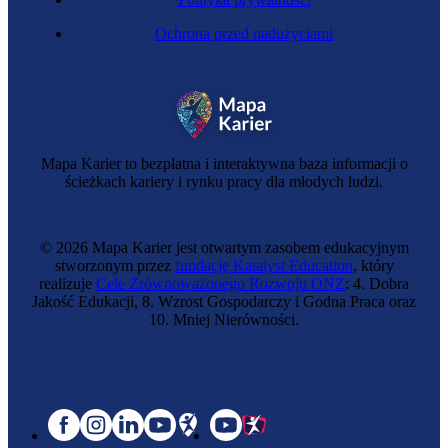
Ochrona przed nadużyciami
Mapa Karier to bezpłatna i interaktywna baza informacji o
ścieżkach kariery i rynku pracy dla młodych ludzi.
© 2026 Mapa Karier jest otwartym zasobem edukacyjnym
stworzonym przez
fundację Katalyst Education
, który
realizuje
Cele Zrównoważonego Rozwoju ONZ
: 4. Dobra
Jakość Edukacji, 8. Wzrost Gospodarczy i Godna Praca oraz
10. Mniej Nierówności.