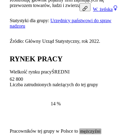
przewozem towarów, ludzi i zwierząt.
W.
żeńska
Statystyki dla grupy:
Urzędnicy państwowi do spraw
nadzoru
Źródło: Główny Urząd Statystyczny, rok 2022.
RYNEK PRACY
Wielkość rynku pracy
ŚREDNI
62 800
Liczba zatrudnionych należących do tej grupy
Struktur
według zawodów, 2022
14
%
Pracowników tej grupy w Polsce to
mężczyźni