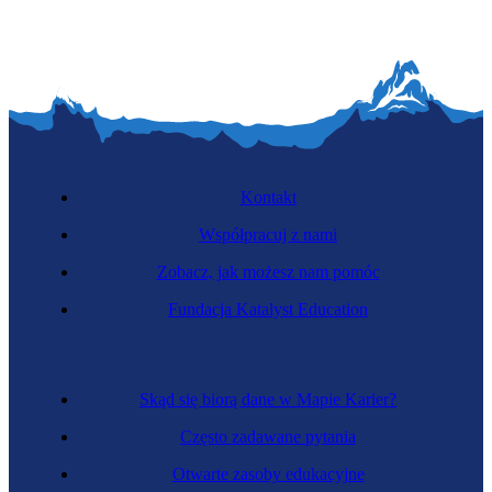
Kontakt
Współpracuj z nami
Zobacz, jak możesz nam pomóc
Fundacja Katalyst Education
Skąd się biorą dane w Mapie Karier?
Często zadawane pytania
Otwarte zasoby edukacyjne