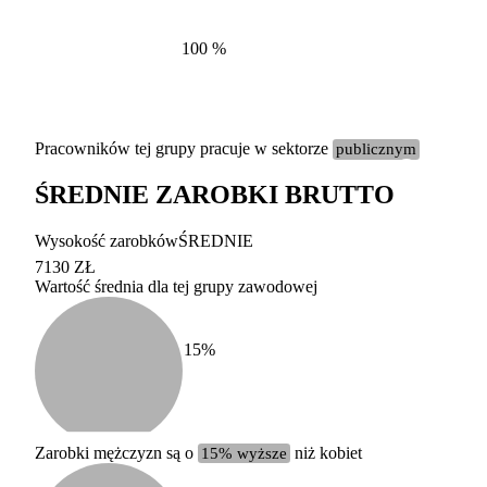
100
%
Pracowników tej grupy pracuje w sektorze
publicznym
ŚREDNIE ZAROBKI BRUTTO
Etykieta
Zakres wart
Wysokość zarobków
ŚREDNIE
b. duży
powyżej 200 tysięcy za
7130 ZŁ
Wartość średnia dla tej grupy zawodowej
duży
100-200 tysięcy zatrud
średni
20-100 tysięcy zatrudn
mały
5-20 tysięcy zatrudnion
c
15
%
miesięczne 
b. mały
poniżej 5 tysięcy zatru
uśrednione
do której 
Urzędu Sta
Zarobki mężczyzn są o
15% wyższe
niż kobiet
według zaw