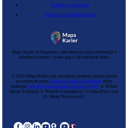
Polityka prywatności
Ochrona przed nadużyciami
Mapa Karier to bezpłatna i interaktywna baza informacji o
ścieżkach kariery i rynku pracy dla młodych ludzi.
© 2026 Mapa Karier jest otwartym zasobem edukacyjnym
stworzonym przez
fundację Katalyst Education
, który
realizuje
Cele Zrównoważonego Rozwoju ONZ
: 4. Dobra
Jakość Edukacji, 8. Wzrost Gospodarczy i Godna Praca oraz
10. Mniej Nierówności.