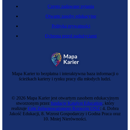
Często zadawane pytania
Otwarte zasoby edukacyjne
Polityka prywatności
Ochrona przed nadużyciami
Mapa Karier to bezpłatna i interaktywna baza informacji o
ścieżkach kariery i rynku pracy dla młodych ludzi.
© 2026 Mapa Karier jest otwartym zasobem edukacyjnym
stworzonym przez
fundację Katalyst Education
, który
realizuje
Cele Zrównoważonego Rozwoju ONZ
: 4. Dobra
Jakość Edukacji, 8. Wzrost Gospodarczy i Godna Praca oraz
10. Mniej Nierówności.