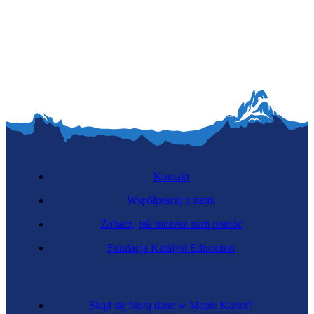
Kontakt
Współpracuj z nami
Zobacz, jak możesz nam pomóc
Fundacja Katalyst Education
Skąd się biorą dane w Mapie Karier?