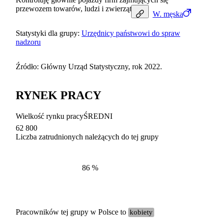
przewozem towarów, ludzi i zwierząt.
W.
męska
Statystyki dla grupy:
Urzędnicy państwowi do spraw
nadzoru
Źródło: Główny Urząd Statystyczny, rok 2022.
RYNEK PRACY
Wielkość rynku pracy
ŚREDNI
62 800
Liczba zatrudnionych należących do tej grupy
Struktur
według zawodów, 2022
86
%
Pracowników tej grupy w Polsce to
kobiety