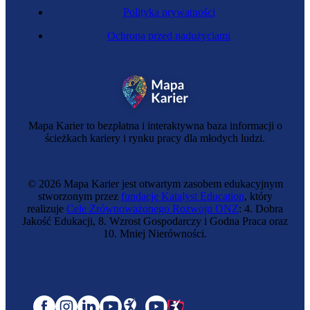
Polityka prywatności
Ochrona przed nadużyciami
Mapa Karier to bezpłatna i interaktywna baza informacji o
ścieżkach kariery i rynku pracy dla młodych ludzi.
© 2026 Mapa Karier jest otwartym zasobem edukacyjnym
stworzonym przez
fundację Katalyst Education
, który
realizuje
Cele Zrównoważonego Rozwoju ONZ
: 4. Dobra
Jakość Edukacji, 8. Wzrost Gospodarczy i Godna Praca oraz
10. Mniej Nierówności.