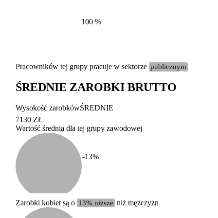
100
%
Pracowników tej grupy pracuje w sektorze
publicznym
ŚREDNIE ZAROBKI BRUTTO
Etykieta
Zakres wart
Wysokość zarobków
ŚREDNIE
b. duży
powyżej 200 tysięcy za
7130 ZŁ
Wartość średnia dla tej grupy zawodowej
duży
100-200 tysięcy zatrud
średni
20-100 tysięcy zatrudn
mały
5-20 tysięcy zatrudnion
c
-13
%
miesięczne 
b. mały
poniżej 5 tysięcy zatru
uśrednione
do której 
Urzędu Sta
Zarobki kobiet są o
13% niższe
niż mężczyzn
według zaw