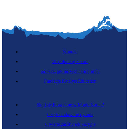
Kontakt
Współpracuj z nami
Zobacz, jak możesz nam pomóc
Fundacja Katalyst Education
Skąd się biorą dane w Mapie Karier?
Często zadawane pytania
Otwarte zasoby edukacyjne