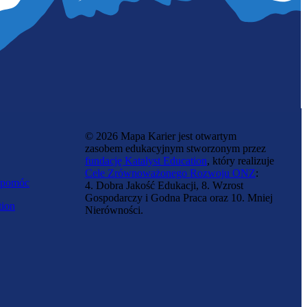
© 2026 Mapa Karier jest otwartym
zasobem edukacyjnym stworzonym przez
fundację Katalyst Education
, który realizuje
Cele Zrównoważonego Rozwoju ONZ
:
 pomóc
4. Dobra Jakość Edukacji, 8. Wzrost
Gospodarczy i Godna Praca oraz 10. Mniej
tion
Nierówności.