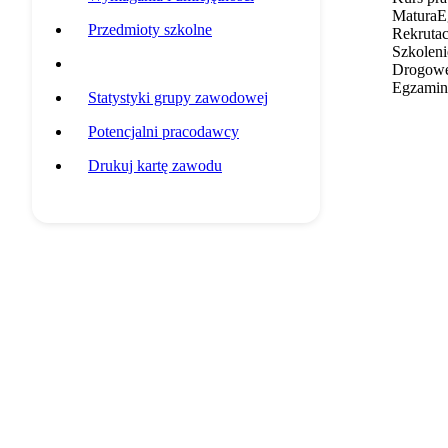
Matura
E
Przedmioty szkolne
Rekrutac
Szkoleni
Przykładowa ścieżka edukacyjna
Drogow
Egzamin 
Statystyki grupy zawodowej
Potencjalni pracodawcy
Drukuj kartę zawodu