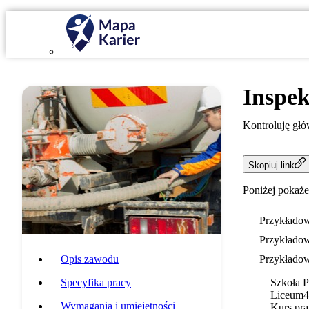
Inspek
Kontroluję głó
Skopiuj link
Poniżej pokaże
Przykładow
Przykładow
Opis zawodu
Przykładow
Specyfika pracy
Szkoła 
Liceum
4
Wymagania i umiejętności
Kurs pra