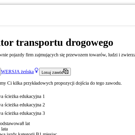
tor transportu drogowego
wnie pojazdy firm zajmujących się przewozem towarów, ludzi i zwierzą
WERSJA
żeńska
Losuj zawód
my Ci kilka przykładowych propozycji dojścia do tego zawodu.
a ścieżka edukacyjna 1
a ścieżka edukacyjna 2
a ścieżka edukacyjna 3
Podstawowa
8 lat
 lata
wa jazdy kategorii B
1 miesiąc