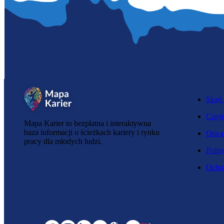
Skąd 
Częst
Mapa Karier to bezpłatna i interaktywna
baza informacji o ścieżkach kariery i rynku
Otwar
pracy dla młodych ludzi.
Polit
Ochro