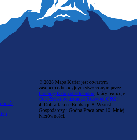
Zawód regulowany
Ochroniarz
© 2026 Mapa Karier jest otwartym
zasobem edukacyjnym stworzonym przez
fundację Katalyst Education
, który realizuje
Cele Zrównoważonego Rozwoju ONZ
:
 pomóc
4. Dobra Jakość Edukacji, 8. Wzrost
Gospodarczy i Godna Praca oraz 10. Mniej
tion
Nierówności.
Szeregowy