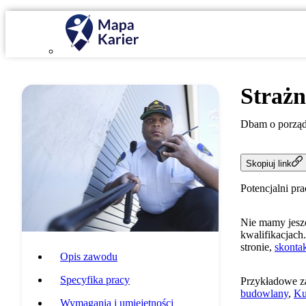
Strażn
Dbam o porząd
Skopiuj link
Potencjalni pr
Nie mamy jeszc
kwalifikacjach.
stronie,
skontak
Opis zawodu
Specyfika pracy
Przykładowe z
budowlany
,
Ku
Wymagania i umiejętności