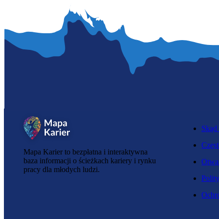
Skąd 
Częst
Mapa Karier to bezpłatna i interaktywna
baza informacji o ścieżkach kariery i rynku
Otwar
pracy dla młodych ludzi.
Polit
Ochro