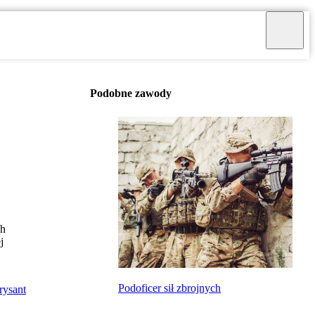
Podobne zawody
ch
j
Podoficer sił zbrojnych
rysant