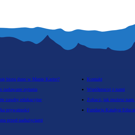
się biorą dane w Mapie Karier?
Kontakt
o zadawane pytania
Współpracuj z nami
te zasoby edukacyjne
Zobacz, jak możesz nam
yka prywatności
Fundacja Katalyst Educa
na przed nadużyciami