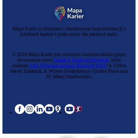
Mapa Karier to bezpłatna i interaktywna baza informacji o
ścieżkach kariery i rynku pracy dla młodych ludzi.
© 2026 Mapa Karier jest otwartym zasobem edukacyjnym
stworzonym przez
fundację Katalyst Education
, który
realizuje
Cele Zrównoważonego Rozwoju ONZ
: 4. Dobra
Jakość Edukacji, 8. Wzrost Gospodarczy i Godna Praca oraz
10. Mniej Nierówności.