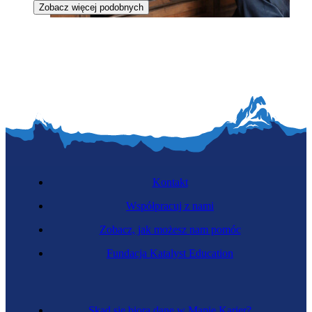
Zobacz więcej podobnych
Monterka sprzętu AGD
Kontakt
Współpracuj z nami
Zobacz, jak możesz nam pomóc
Specjalistka chłodnictwa
Fundacja Katalyst Education
Skąd się biorą dane w Mapie Karier?