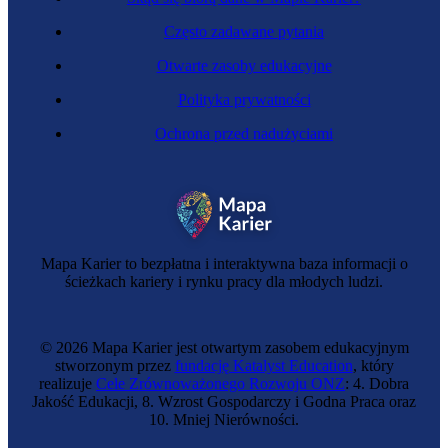
Często zadawane pytania
Otwarte zasoby edukacyjne
Polityka prywatności
Ochrona przed nadużyciami
Hydrauliczka
Mapa Karier to bezpłatna i interaktywna baza informacji o
ścieżkach kariery i rynku pracy dla młodych ludzi.
© 2026 Mapa Karier jest otwartym zasobem edukacyjnym
stworzonym przez
fundację Katalyst Education
, który
realizuje
Cele Zrównoważonego Rozwoju ONZ
: 4. Dobra
Jakość Edukacji, 8. Wzrost Gospodarczy i Godna Praca oraz
10. Mniej Nierówności.