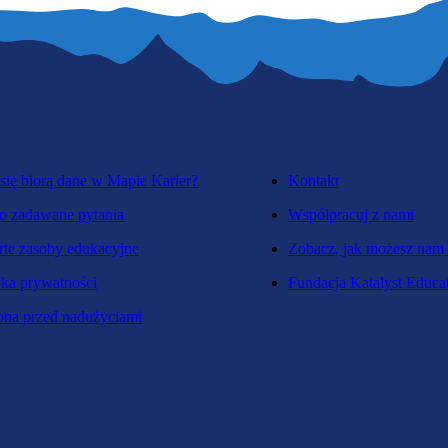
się biorą dane w Mapie Karier?
Kontakt
o zadawane pytania
Współpracuj z nami
te zasoby edukacyjne
Zobacz, jak możesz nam
yka prywatności
Fundacja Katalyst Educa
na przed nadużyciami