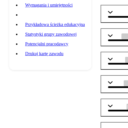
Wymagania i umiejętności
geografi
Przedmioty szkolne
Przykładowa ścieżka edukacyjna
Statystyki grupy zawodowej
WOS
Potencjalni pracodawcy
Drukuj kartę zawodu
chemia
fizyka
j. polski