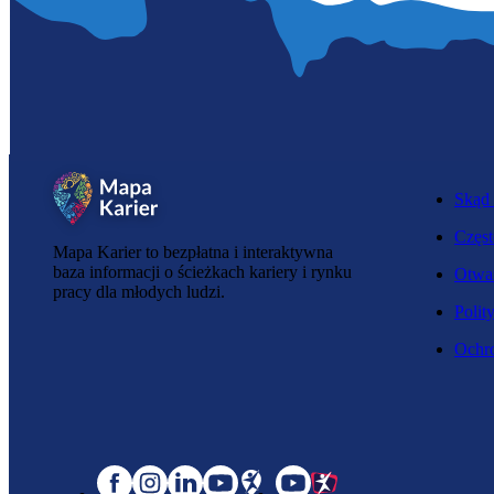
Skąd 
Częst
Mapa Karier to bezpłatna i interaktywna
baza informacji o ścieżkach kariery i rynku
Otwar
pracy dla młodych ludzi.
Polit
Ochro