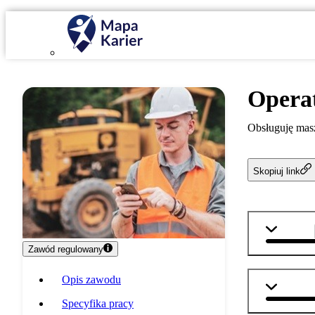
Opera
Obsługuję mas
Skopiuj link
technika
Zawód regulowany
Opis zawodu
matemat
Specyfika pracy