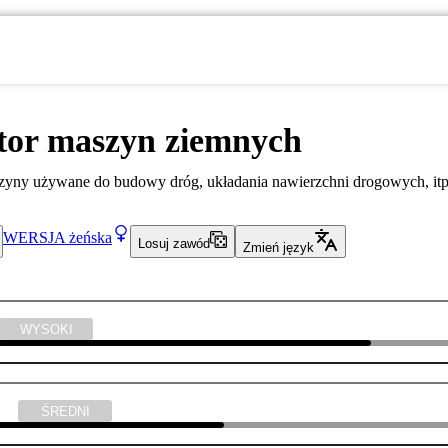
tor maszyn ziemnych
zyny używane do budowy dróg, układania nawierzchni drogowych, itp
WERSJA
żeńska
Losuj zawód
Zmień język
WYSOKI
yka
ŚREDNI