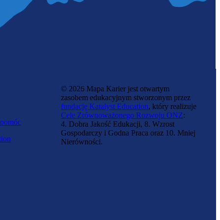
© 2026 Mapa Karier jest otwartym
zasobem edukacyjnym stworzonym przez
fundację Katalyst Education
, który realizuje
Cele Zrównoważonego Rozwoju ONZ
:
 pomóc
4. Dobra Jakość Edukacji, 8. Wzrost
Gospodarczy i Godna Praca oraz 10. Mniej
tion
Nierówności.