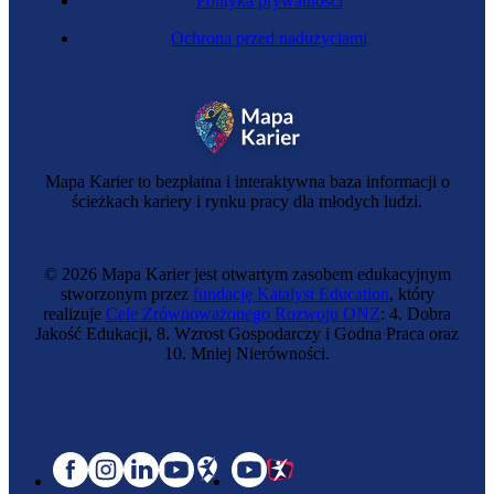
Polityka prywatności
Ochrona przed nadużyciami
Mapa Karier to bezpłatna i interaktywna baza informacji o
ścieżkach kariery i rynku pracy dla młodych ludzi.
© 2026 Mapa Karier jest otwartym zasobem edukacyjnym
stworzonym przez
fundację Katalyst Education
, który
realizuje
Cele Zrównoważonego Rozwoju ONZ
: 4. Dobra
Jakość Edukacji, 8. Wzrost Gospodarczy i Godna Praca oraz
10. Mniej Nierówności.