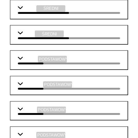
chemia
ŚREDNI
fizyka
ŚREDNI
j. polski
PODSTAWOWY
j. angielski
PODSTAWOWY
biologia
PODSTAWOWY
historia
PODSTAWOWY