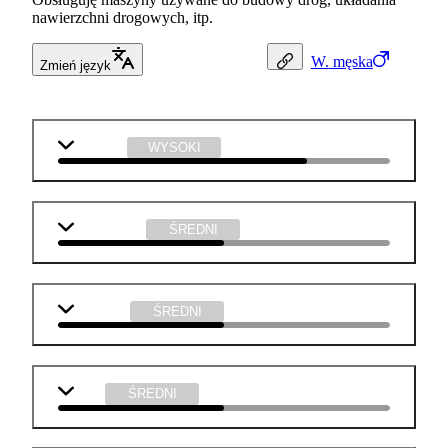
nawierzchni drogowych, itp.
W.
męska
Zmień język
technika
WYSOKI
matematyka
ŚREDNI
geografia
ŚREDNI
WOS
ŚREDNI