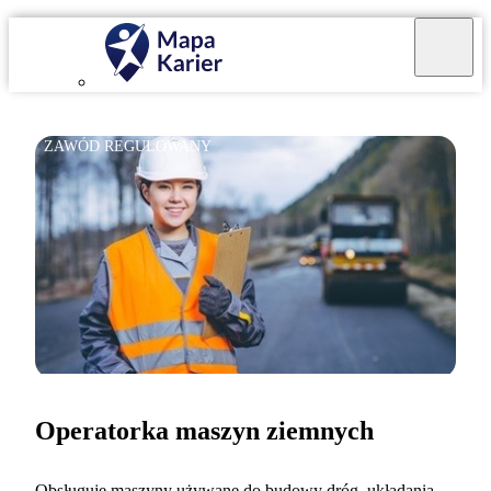
ZAWÓD REGULOWANY
Operatorka maszyn ziemnych
Obsługuję maszyny używane do budowy dróg, układania