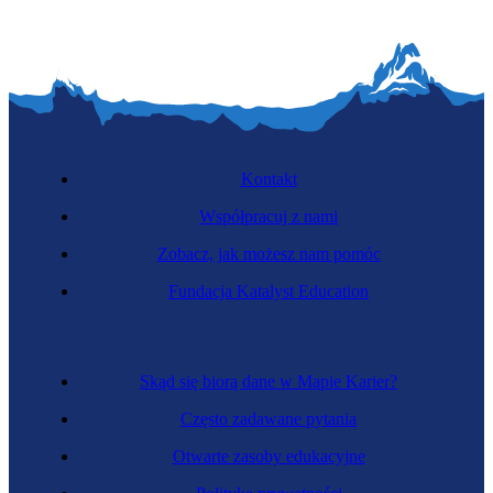
Kontakt
Współpracuj z nami
Zobacz, jak możesz nam pomóc
Fundacja Katalyst Education
Skąd się biorą dane w Mapie Karier?
Często zadawane pytania
Otwarte zasoby edukacyjne