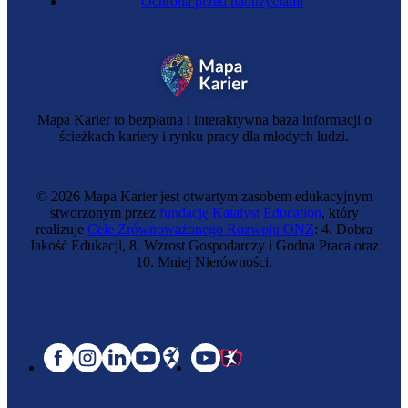
Ochrona przed nadużyciami
Mapa Karier to bezpłatna i interaktywna baza informacji o
ścieżkach kariery i rynku pracy dla młodych ludzi.
© 2026 Mapa Karier jest otwartym zasobem edukacyjnym
stworzonym przez
fundację Katalyst Education
, który
realizuje
Cele Zrównoważonego Rozwoju ONZ
: 4. Dobra
Jakość Edukacji, 8. Wzrost Gospodarczy i Godna Praca oraz
10. Mniej Nierówności.