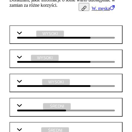
zamian za różne korzyści.
W.
męska
j. polski
WYSOKI
WOS
WYSOKI
informatyka
WYSOKI
matematyka
ŚREDNI
j. angielski
ŚREDNI