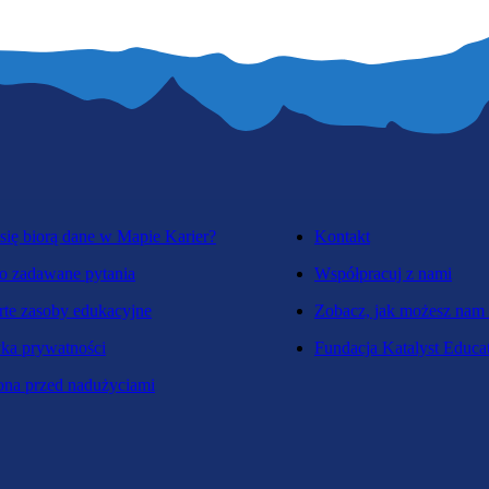
się biorą dane w Mapie Karier?
Kontakt
o zadawane pytania
Współpracuj z nami
te zasoby edukacyjne
Zobacz, jak możesz nam
yka prywatności
Fundacja Katalyst Educa
na przed nadużyciami