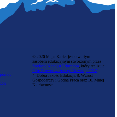
© 2026 Mapa Karier jest otwartym
zasobem edukacyjnym stworzonym przez
fundację Katalyst Education
, który realizuje
Cele Zrównoważonego Rozwoju ONZ
:
 pomóc
4. Dobra Jakość Edukacji, 8. Wzrost
Gospodarczy i Godna Praca oraz 10. Mniej
tion
Nierówności.