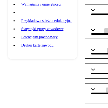
Wymagania i umiejętności
matemat
Przedmioty szkolne
Przykładowa ścieżka edukacyjna
Statystyki grupy zawodowej
fizyka
Potencjalni pracodawcy
Drukuj kartę zawodu
j. polski
j. angiel
biologia