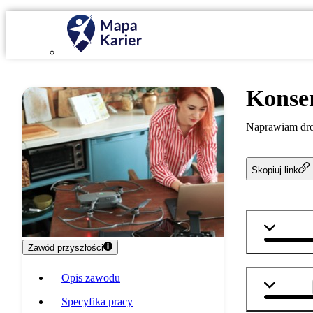
Konse
Naprawiam dron
Skopiuj link
informat
Zawód przyszłości
Opis zawodu
technika
Specyfika pracy