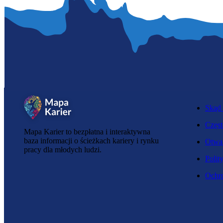
Skąd 
Częst
Mapa Karier to bezpłatna i interaktywna
baza informacji o ścieżkach kariery i rynku
Otwar
pracy dla młodych ludzi.
Polit
Ochro