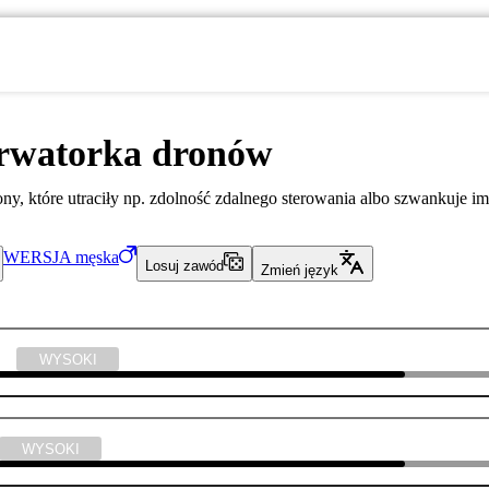
rwatorka dronów
y, które utraciły np. zdolność zdalnego sterowania albo szwankuje im
WERSJA
męska
Losuj zawód
Zmień język
yka
WYSOKI
WYSOKI