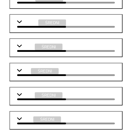
geografia
ŚREDNI
historia
ŚREDNI
WOS
ŚREDNI
chemia
ŚREDNI
fizyka
ŚREDNI