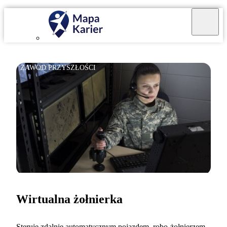
ZAWÓD PRZYSZŁOŚCI
Wirtualna żołnierka
Steruję zdalnie automatycznym pojazdem, robo-żołnierzem