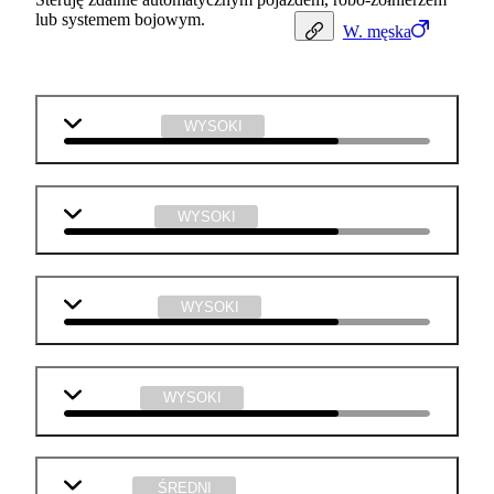
lub systemem bojowym.
W.
męska
matematyka
WYSOKI
j. angielski
WYSOKI
informatyka
WYSOKI
technika
WYSOKI
biologia
ŚREDNI