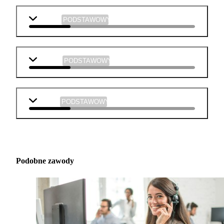
j. polski
PODSTAWOWY
plastyka
PODSTAWOWY
muzyka
PODSTAWOWY
Podobne zawody