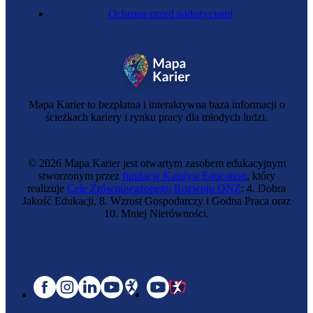
Ochrona przed nadużyciami
Mapa Karier to bezpłatna i interaktywna baza informacji o
ścieżkach kariery i rynku pracy dla młodych ludzi.
© 2026 Mapa Karier jest otwartym zasobem edukacyjnym
stworzonym przez
fundację Katalyst Education
, który
realizuje
Cele Zrównoważonego Rozwoju ONZ
: 4. Dobra
Jakość Edukacji, 8. Wzrost Gospodarczy i Godna Praca oraz
10. Mniej Nierówności.