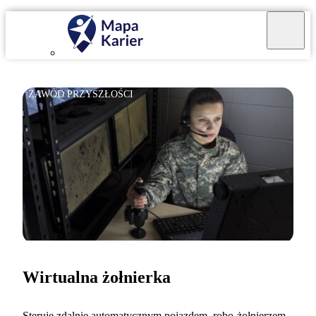
ZAWÓD PRZYSZŁOŚCI
Wirtualna żołnierka
Steruję zdalnie automatycznym pojazdem, robo-żołnierzem