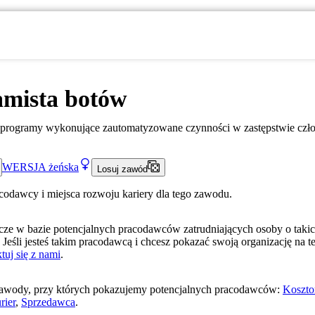
amista botów
 programy wykonujące zautomatyzowane czynności w zastępstwie czł
WERSJA
żeńska
Losuj zawód
acodawcy i miejsca rozwoju kariery dla tego zawodu.
ze w bazie potencjalnych pracodawców zatrudniających osoby o taki
 Jeśli jesteś takim pracodawcą i chcesz pokazać swoją organizację na te
tuj się z nami
.
awody, przy których pokazujemy potencjalnych pracodawców:
Koszto
rier
,
Sprzedawca
.