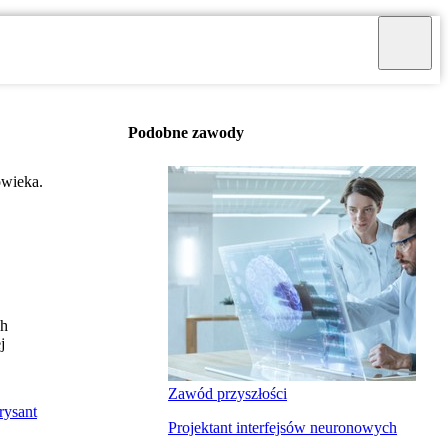
Podobne zawody
owieka.
ch
j
Zawód przyszłości
rysant
Projektant interfejsów neuronowych