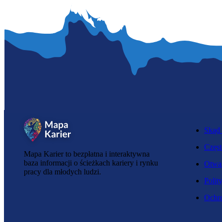
Skąd 
Częst
Mapa Karier to bezpłatna i interaktywna
baza informacji o ścieżkach kariery i rynku
Otwar
pracy dla młodych ludzi.
Polit
Ochro