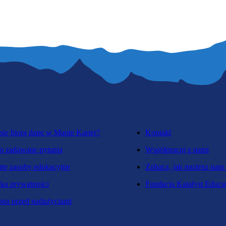
się biorą dane w Mapie Karier?
Kontakt
o zadawane pytania
Współpracuj z nami
te zasoby edukacyjne
Zobacz, jak możesz nam
yka prywatności
Fundacja Katalyst Educa
na przed nadużyciami