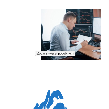
Zobacz więcej podobnych
Inżynier analizy danych