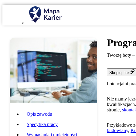
Progr
Tworzę boty –
Skopiuj link
Potencjalni pr
Nie mamy jeszc
kwalifikacjach.
stronie,
skontak
Opis zawodu
Specyfika pracy
Przykładowe z
budowlany
,
Ku
Wymagania i umiejętności