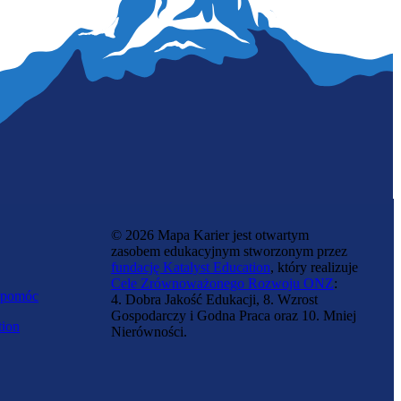
Programista blockchain
© 2026 Mapa Karier jest otwartym
zasobem edukacyjnym stworzonym przez
fundację Katalyst Education
, który realizuje
Cele Zrównoważonego Rozwoju ONZ
:
 pomóc
4. Dobra Jakość Edukacji, 8. Wzrost
Gospodarczy i Godna Praca oraz 10. Mniej
tion
Nierówności.
Specjalista ds. chmury obliczeniowej