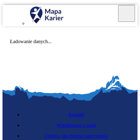
Mapa Karier v 4.0.0
Ładowanie danych...
Kontakt
Współpracuj z nami
Zobacz, jak możesz nam pomóc