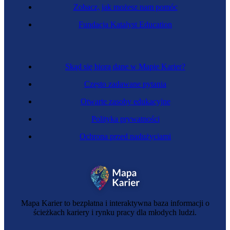
Zobacz, jak możesz nam pomóc
Ankieterka
Fundacja Katalyst Education
Skąd się biorą dane w Mapie Karier?
Często zadawane pytania
Otwarte zasoby edukacyjne
Polityka prywatności
Ochrona przed nadużyciami
Doradczyni firm farmaceutycznych
Mapa Karier to bezpłatna i interaktywna baza informacji o
ścieżkach kariery i rynku pracy dla młodych ludzi.