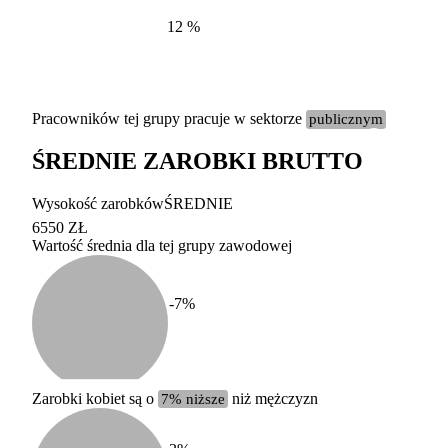
12
%
Pracowników tej grupy pracuje w sektorze
publicznym
ŚREDNIE ZAROBKI BRUTTO
Etykieta
Zakres wart
Wysokość zarobków
ŚREDNIE
b. duży
powyżej 200 tysięcy za
6550 ZŁ
Wartość średnia dla tej grupy zawodowej
duży
100-200 tysięcy zatrud
średni
20-100 tysięcy zatrudn
mały
5-20 tysięcy zatrudnion
c
-7
%
miesięczne 
b. mały
poniżej 5 tysięcy zatru
uśrednione
do której 
Urzędu Sta
Zarobki kobiet są o
7% niższe
niż mężczyzn
według zaw