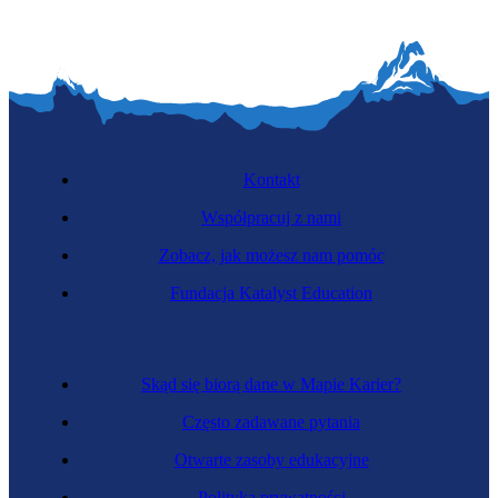
Kontakt
Współpracuj z nami
Zobacz, jak możesz nam pomóc
Fundacja Katalyst Education
Skąd się biorą dane w Mapie Karier?
Często zadawane pytania
Otwarte zasoby edukacyjne
Polityka prywatności