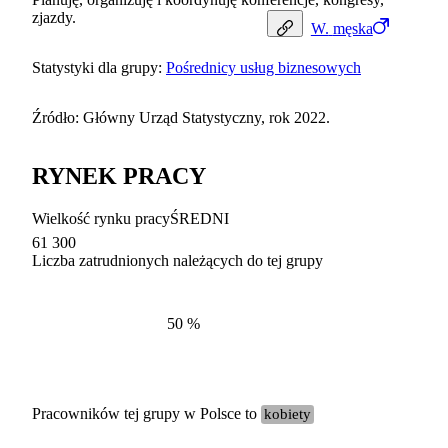
zjazdy.
W.
męska
Statystyki dla grupy:
Pośrednicy usług biznesowych
Źródło: Główny Urząd Statystyczny, rok 2022.
RYNEK PRACY
Wielkość rynku pracy
ŚREDNI
61 300
Liczba zatrudnionych należących do tej grupy
Struktur
według zawodów, 2022
50
%
Pracowników tej grupy w Polsce to
kobiety