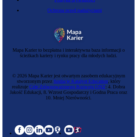
Ochrona przed nadużyciami
Mapa Karier to bezpłatna i interaktywna baza informacji o
ścieżkach kariery i rynku pracy dla młodych ludzi.
© 2026 Mapa Karier jest otwartym zasobem edukacyjnym
stworzonym przez
fundację Katalyst Education
, który
realizuje
Cele Zrównoważonego Rozwoju ONZ
: 4. Dobra
Jakość Edukacji, 8. Wzrost Gospodarczy i Godna Praca oraz
10. Mniej Nierówności.