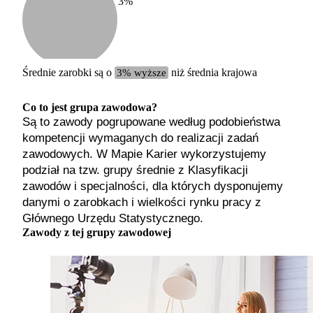
3
%
Etykiet
b. małe
małe
średnie
Średnie zarobki są o
3% wyższe
niż średnia krajowa
duże
b. duże
Co to jest grupa zawodowa?
Są to zawody pogrupowane według podobieństwa
kompetencji wymaganych do realizacji zadań
zawodowych. W Mapie Karier wykorzystujemy
podział na tzw. grupy średnie z Klasyfikacji
zawodów i specjalności, dla których dysponujemy
danymi o zarobkach i wielkości rynku pracy z
Głównego Urzędu Statystycznego.
Zawody z tej grupy zawodowej