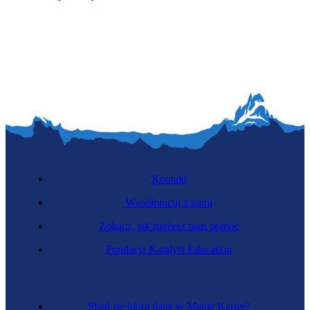
Kontakt
Współpracuj z nami
Zobacz, jak możesz nam pomóc
Fundacja Katalyst Education
Skąd się biorą dane w Mapie Karier?