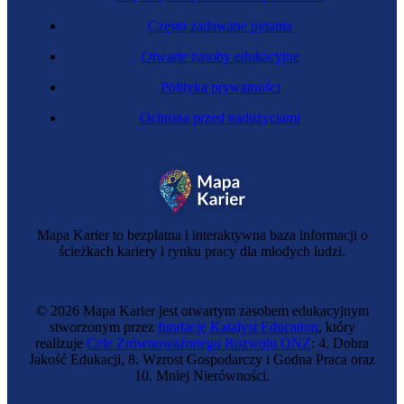
Często zadawane pytania
Otwarte zasoby edukacyjne
Polityka prywatności
Ochrona przed nadużyciami
Mapa Karier to bezpłatna i interaktywna baza informacji o
ścieżkach kariery i rynku pracy dla młodych ludzi.
© 2026 Mapa Karier jest otwartym zasobem edukacyjnym
stworzonym przez
fundację Katalyst Education
, który
realizuje
Cele Zrównoważonego Rozwoju ONZ
: 4. Dobra
Jakość Edukacji, 8. Wzrost Gospodarczy i Godna Praca oraz
10. Mniej Nierówności.