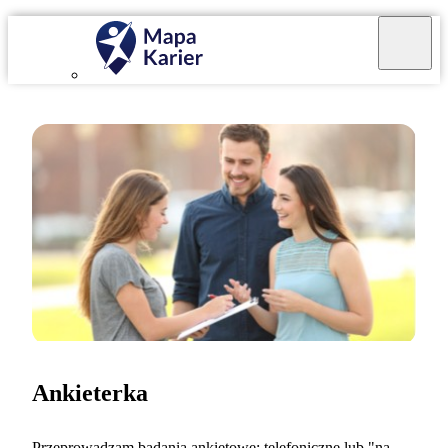
Ankieterka
Przeprowadzam badania ankietowe: telefoniczne lub "na