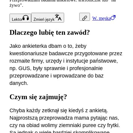
żywo".
W.
męska
Lektor
Zmień język
Dlaczego lubię ten zawód?
Jako ankieterka dbam o to, żeby
kwestionariusze badawcze przygotowane przez
rozmaite firmy, urzędy i instytucje państwowe,
np. GUS, były sprawnie i profesjonalnie
przeprowadzane i wprowadzane do baz
danych.
Czym się zajmuję?
Chyba każdy zetknął się kiedyś z ankietą.
Najprostszą przeprowadza mama pytając nas,
czy na obiad wolimy ziemniaki puree czy frytki.
Są jednak o wiele bardziej skomplikowane