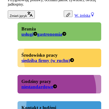
jadłospisy.
W.
żeńska
Zmień język
Branża
usługi
gastronomia
Środowisko pracy
siedziba firmy (w ruchu)
Godziny pracy
niestandardowe
Kontakt z ludźmi