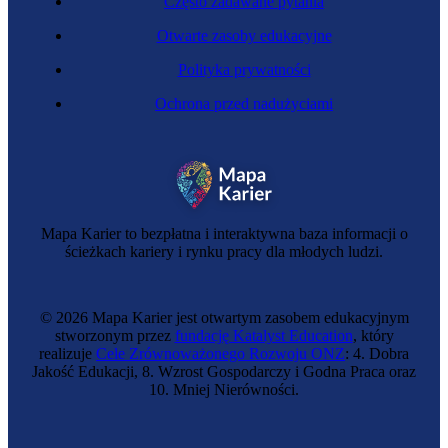
Często zadawane pytania
Otwarte zasoby edukacyjne
Polityka prywatności
Ochrona przed nadużyciami
Media Buyerka
Mapa Karier to bezpłatna i interaktywna baza informacji o
ścieżkach kariery i rynku pracy dla młodych ludzi.
© 2026 Mapa Karier jest otwartym zasobem edukacyjnym
stworzonym przez
fundację Katalyst Education
, który
realizuje
Cele Zrównoważonego Rozwoju ONZ
: 4. Dobra
Jakość Edukacji, 8. Wzrost Gospodarczy i Godna Praca oraz
10. Mniej Nierówności.