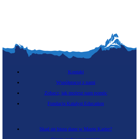
Telemarketerka
Kontakt
Współpracuj z nami
Zobacz, jak możesz nam pomóc
Specjalistka e-mail marketingu
Fundacja Katalyst Education
Skąd się biorą dane w Mapie Karier?