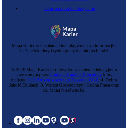
Ochrona przed nadużyciami
Mapa Karier to bezpłatna i interaktywna baza informacji o
ścieżkach kariery i rynku pracy dla młodych ludzi.
© 2026 Mapa Karier jest otwartym zasobem edukacyjnym
stworzonym przez
fundację Katalyst Education
, który
realizuje
Cele Zrównoważonego Rozwoju ONZ
: 4. Dobra
Jakość Edukacji, 8. Wzrost Gospodarczy i Godna Praca oraz
10. Mniej Nierówności.