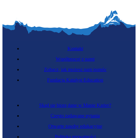
Kontakt
Współpracuj z nami
Zobacz, jak możesz nam pomóc
Fundacja Katalyst Education
Skąd się biorą dane w Mapie Karier?
Często zadawane pytania
Otwarte zasoby edukacyjne
Polityka prywatności