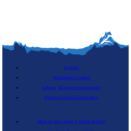
Producent żywności ekologicznej
Kontakt
Współpracuj z nami
Zobacz, jak możesz nam pomóc
Baca
Fundacja Katalyst Education
Skąd się biorą dane w Mapie Karier?