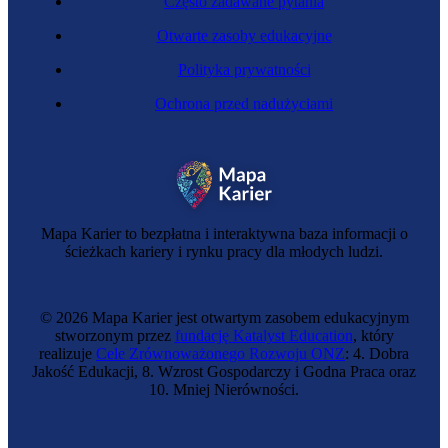
Często zadawane pytania
Otwarte zasoby edukacyjne
Polityka prywatności
Ochrona przed nadużyciami
Greenkeeper
Mapa Karier to bezpłatna i interaktywna baza informacji o
ścieżkach kariery i rynku pracy dla młodych ludzi.
© 2026 Mapa Karier jest otwartym zasobem edukacyjnym
stworzonym przez
fundację Katalyst Education
, który
realizuje
Cele Zrównoważonego Rozwoju ONZ
: 4. Dobra
Jakość Edukacji, 8. Wzrost Gospodarczy i Godna Praca oraz
10. Mniej Nierówności.