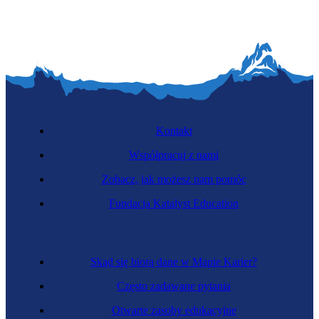
Kontakt
Współpracuj z nami
Zobacz, jak możesz nam pomóc
Fundacja Katalyst Education
Skąd się biorą dane w Mapie Karier?
Często zadawane pytania
Otwarte zasoby edukacyjne