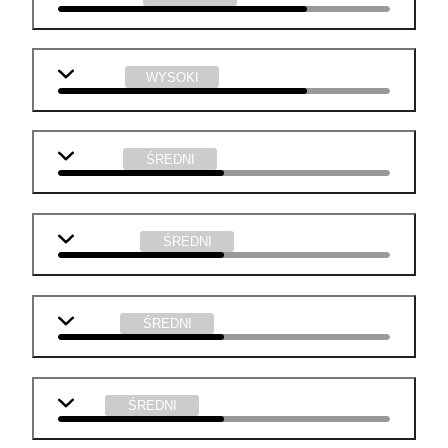
plastyka
WYSOKI
j. polski
ŚREDNI
j. angielski
ŚREDNI
biologia
ŚREDNI
WOS
ŚREDNI