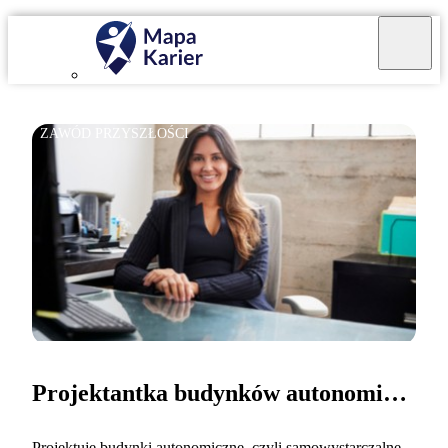
ZAWÓD PRZYSZŁOŚCI
Projektantka budynków autonomicznych
Projektuję budynki autonomiczne, czyli samowystarczalne