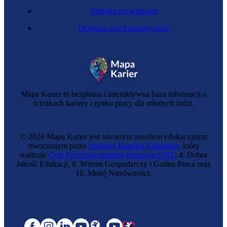
Polityka prywatności
Ochrona przed nadużyciami
Mapa Karier to bezpłatna i interaktywna baza informacji o
ścieżkach kariery i rynku pracy dla młodych ludzi.
© 2026 Mapa Karier jest otwartym zasobem edukacyjnym
stworzonym przez
fundację Katalyst Education
, który
realizuje
Cele Zrównoważonego Rozwoju ONZ
: 4. Dobra
Jakość Edukacji, 8. Wzrost Gospodarczy i Godna Praca oraz
10. Mniej Nierówności.