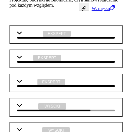
pod każdym względem.
W.
męska
matematyka
EKSPERT
fizyka
EKSPERT
technika
EKSPERT
geografia
WYSOKI
informatyka
WYSOKI