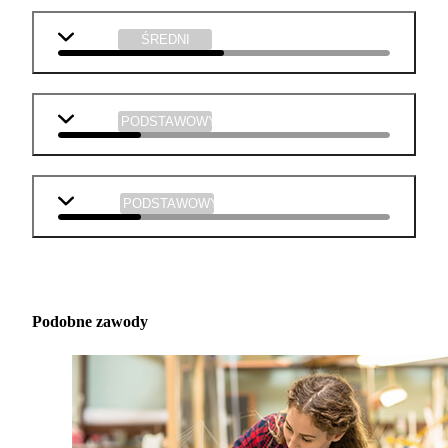
chemia
ŚREDNI
historia
PODSTAWOWY
muzyka
PODSTAWOWY
Podobne zawody