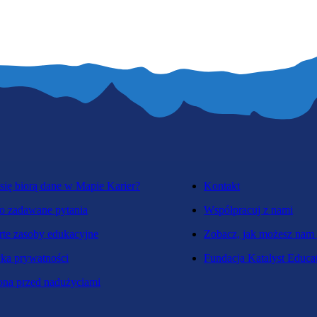
się biorą dane w Mapie Karier?
Kontakt
o zadawane pytania
Współpracuj z nami
te zasoby edukacyjne
Zobacz, jak możesz nam
yka prywatności
Fundacja Katalyst Educa
na przed nadużyciami