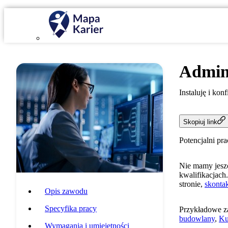
Admin
Instaluję i ko
Skopiuj link
Potencjalni pr
Nie mamy jeszc
kwalifikacjach.
stronie,
skontak
Opis zawodu
Specyfika pracy
Przykładowe z
budowlany
,
Ku
Wymagania i umiejętności