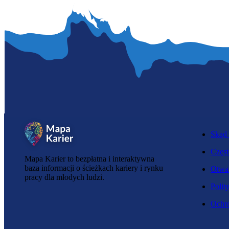
Skąd 
Częst
Mapa Karier to bezpłatna i interaktywna
baza informacji o ścieżkach kariery i rynku
Otwar
pracy dla młodych ludzi.
Polit
Ochro