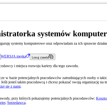
istratorka systemów kompute
nfiguruję systemy komputerowe oraz odpowiadam za ich sprawne działan
WERSJA
męska
Losuj zawód
acodawcy i miejsca rozwoju kariery dla tego zawodu.
ze w bazie potencjalnych pracodawców zatrudniających osoby o taki
 Jeśli jesteś takim pracodawcą i chcesz pokazać swoją organizację na te
tuj się z nami
.
awody, przy których pokazujemy potencjalnych pracodawców:
Koszto
rier
,
Sprzedawca
.