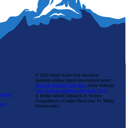
Zawód przyszłości
Trenerka robotów przemysłowych
© 2026 Mapa Karier jest otwartym
zasobem edukacyjnym stworzonym przez
fundację Katalyst Education
, który realizuje
Cele Zrównoważonego Rozwoju ONZ
:
 pomóc
4. Dobra Jakość Edukacji, 8. Wzrost
Gospodarczy i Godna Praca oraz 10. Mniej
tion
Nierówności.