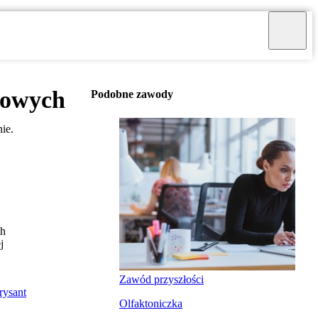
rowych
Podobne zawody
ie.
ch
j
Zawód przyszłości
rysant
Olfaktoniczka