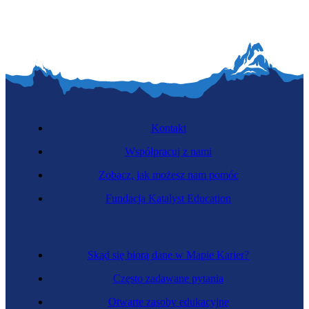
Kontakt
Współpracuj z nami
Zobacz, jak możesz nam pomóc
Fundacja Katalyst Education
Skąd się biorą dane w Mapie Karier?
Często zadawane pytania
Otwarte zasoby edukacyjne