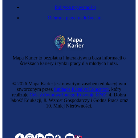
Polityka prywatności
Ochrona przed nadużyciami
Mapa Karier to bezpłatna i interaktywna baza informacji o
ścieżkach kariery i rynku pracy dla młodych ludzi.
© 2026 Mapa Karier jest otwartym zasobem edukacyjnym
stworzonym przez
fundację Katalyst Education
, który
realizuje
Cele Zrównoważonego Rozwoju ONZ
: 4. Dobra
Jakość Edukacji, 8. Wzrost Gospodarczy i Godna Praca oraz
10. Mniej Nierówności.