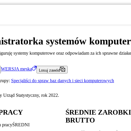
istratorka systemów kompute
nfiguruję systemy komputerowe oraz odpowiadam za ich sprawne działan
WERSJA
męska
Losuj zawód
grupy:
Specjaliści do spraw baz danych i sieci komputerowych
 Urząd Statystyczny, rok 2022.
PRACY
ŚREDNIE ZAROBK
BRUTTO
u pracy
ŚREDNI