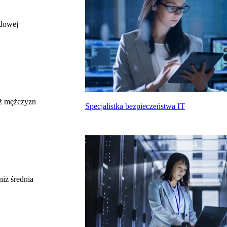
odowej
całkowite wynagrodzenie
miesięczne brutto nie dla tego zawodu, lecz
uśrednione dla wszystkich zawodów z grupy,
do której należy ten zawód według Głównego
Urzędu Statystycznego
Struktura wynagrodzeń
według zawodów, 2022
ż mężczyzn
Specjalistka bezpieczeństwa IT
Etykieta
Zakres wartości
b. małe
poniżej 4500 zł
małe
4500 zł – 5999 zł
średnie
6000 zł – 7499 zł
duże
7500 zł – 8999 zł
niż średnia
b. duże
9000 zł i więcej