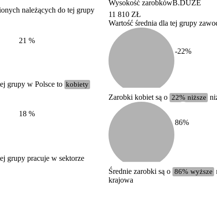
Wysokość zarobków
B.DUŻE
ionych należących do tej grupy
11 810 ZŁ
Wartość średnia dla tej grupy zaw
Struktura wynagrodzeń
według zawodów, 2022
21
%
-22
%
ej grupy w Polsce to
kobiety
Zarobki kobiet są o
22% niższe
ni
18
%
86
%
j grupy pracuje w sektorze
Średnie zarobki są o
86% wyższe
krajowa
Etykieta
Zakres wartości
b. duży
powyżej 200 tysięcy zatrudnionych