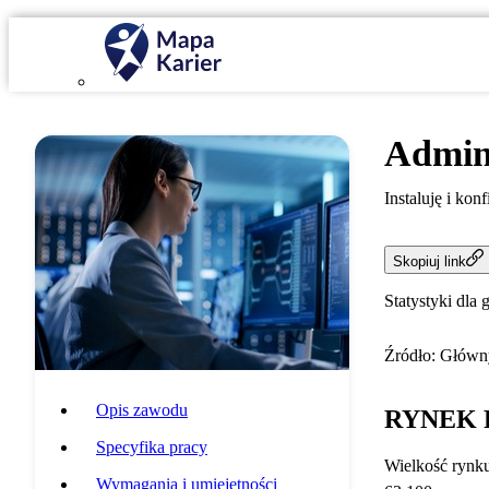
Admin
Instaluję i ko
Skopiuj link
Statystyki dla 
Źródło: Główny
Opis zawodu
RYNEK 
Specyfika pracy
Wielkość rynk
Wymagania i umiejętności