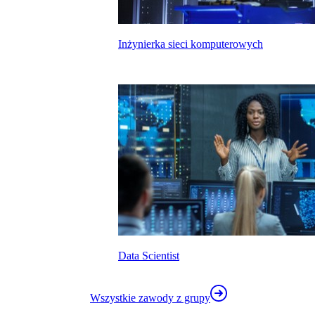
Inżynierka sieci komputerowych
kalkulatora wynagrodzeń
Data Scientist
Wszystkie zawody z grupy