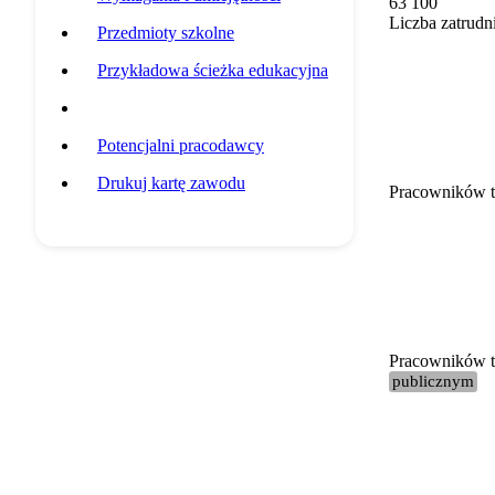
63 100
Liczba zatrudn
Przedmioty szkolne
Przykładowa ścieżka edukacyjna
Statystyki grupy zawodowej
Potencjalni pracodawcy
Drukuj kartę zawodu
Pracowników t
Pracowników te
publicznym