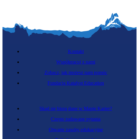
Kontakt
Współpracuj z nami
Zobacz, jak możesz nam pomóc
Fundacja Katalyst Education
Skąd się biorą dane w Mapie Karier?
Często zadawane pytania
Otwarte zasoby edukacyjne