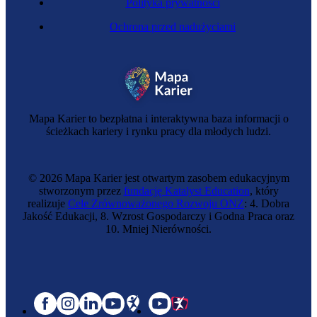
Polityka prywatności
Ochrona przed nadużyciami
Mapa Karier to bezpłatna i interaktywna baza informacji o
ścieżkach kariery i rynku pracy dla młodych ludzi.
© 2026 Mapa Karier jest otwartym zasobem edukacyjnym
stworzonym przez
fundację Katalyst Education
, który
realizuje
Cele Zrównoważonego Rozwoju ONZ
: 4. Dobra
Jakość Edukacji, 8. Wzrost Gospodarczy i Godna Praca oraz
10. Mniej Nierówności.