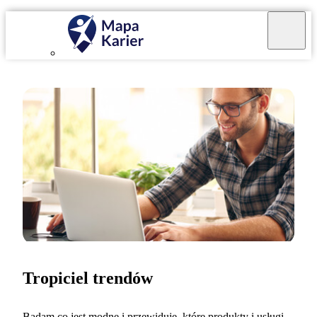
Tropiciel trendów
Badam co jest modne i przewiduję, które produkty i usługi