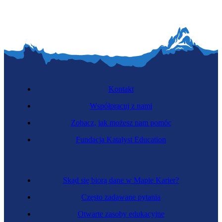
Kontakt
Współpracuj z nami
Zobacz, jak możesz nam pomóc
Fundacja Katalyst Education
Skąd się biorą dane w Mapie Karier?
Często zadawane pytania
Otwarte zasoby edukacyjne