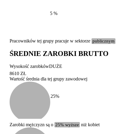
5
%
Pracowników tej grupy pracuje w sektorze
publicznym
ŚREDNIE ZAROBKI BRUTTO
Etykieta
Zakres wart
Wysokość zarobków
DUŻE
b. duży
powyżej 200 tysięcy za
8610 ZŁ
Wartość średnia dla tej grupy zawodowej
duży
100-200 tysięcy zatrud
średni
20-100 tysięcy zatrudn
mały
5-20 tysięcy zatrudnion
c
25
%
miesięczne 
b. mały
poniżej 5 tysięcy zatru
uśrednione
do której 
Urzędu Sta
Zarobki mężczyzn są o
25% wyższe
niż kobiet
według zaw