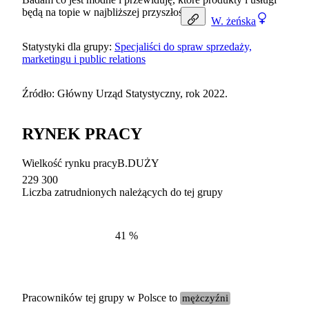
będą na topie w najbliższej przyszłości.
W.
żeńska
Statystyki dla grupy:
Specjaliści do spraw sprzedaży,
marketingu i public relations
Źródło: Główny Urząd Statystyczny, rok 2022.
RYNEK PRACY
Wielkość rynku pracy
B.DUŻY
229 300
Liczba zatrudnionych należących do tej grupy
Struktur
według zawodów, 2022
41
%
Pracowników tej grupy w Polsce to
mężczyźni