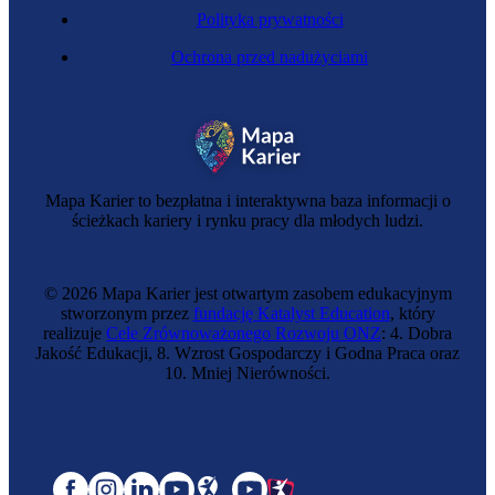
Polityka prywatności
Ochrona przed nadużyciami
Mapa Karier to bezpłatna i interaktywna baza informacji o
ścieżkach kariery i rynku pracy dla młodych ludzi.
© 2026 Mapa Karier jest otwartym zasobem edukacyjnym
stworzonym przez
fundację Katalyst Education
, który
realizuje
Cele Zrównoważonego Rozwoju ONZ
: 4. Dobra
Jakość Edukacji, 8. Wzrost Gospodarczy i Godna Praca oraz
10. Mniej Nierówności.