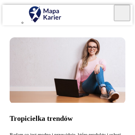
Tropicielka trendów
Badam co jest modne i przewiduję, które produkty i usługi