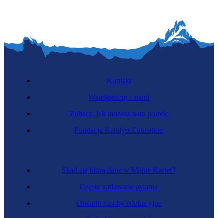
Kontakt
Współpracuj z nami
Zobacz, jak możesz nam pomóc
Fundacja Katalyst Education
Skąd się biorą dane w Mapie Karier?
Często zadawane pytania
Otwarte zasoby edukacyjne