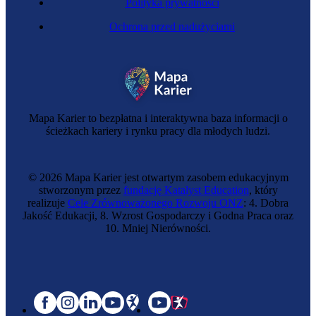
Polityka prywatności
Ochrona przed nadużyciami
Mapa Karier to bezpłatna i interaktywna baza informacji o
ścieżkach kariery i rynku pracy dla młodych ludzi.
© 2026 Mapa Karier jest otwartym zasobem edukacyjnym
stworzonym przez
fundację Katalyst Education
, który
realizuje
Cele Zrównoważonego Rozwoju ONZ
: 4. Dobra
Jakość Edukacji, 8. Wzrost Gospodarczy i Godna Praca oraz
10. Mniej Nierówności.