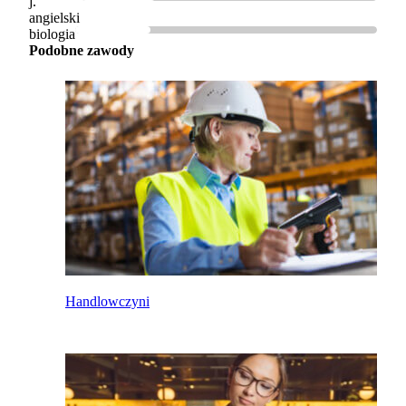
j.
angielski
biologia
Podobne zawody
Handlowczyni