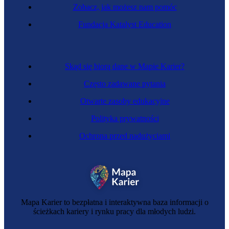
Zobacz, jak możesz nam pomóc
Kelnerka
Fundacja Katalyst Education
Skąd się biorą dane w Mapie Karier?
Często zadawane pytania
Otwarte zasoby edukacyjne
Polityka prywatności
Ochrona przed nadużyciami
Zawód regulowany
Specjalistka farmacji
Mapa Karier to bezpłatna i interaktywna baza informacji o
ścieżkach kariery i rynku pracy dla młodych ludzi.