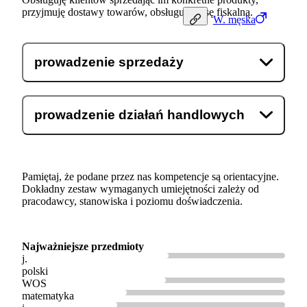
przyjmuję dostawy towarów, obsługuję kasę fiskalną.
W.
męska
prowadzenie sprzedaży
prowadzenie działań handlowych
Pamiętaj, że podane przez nas kompetencje są orientacyjne.
Dokładny zestaw wymaganych umiejętności zależy od
pracodawcy, stanowiska i poziomu doświadczenia.
Najważniejsze przedmioty
j.
polski
WOS
matematyka